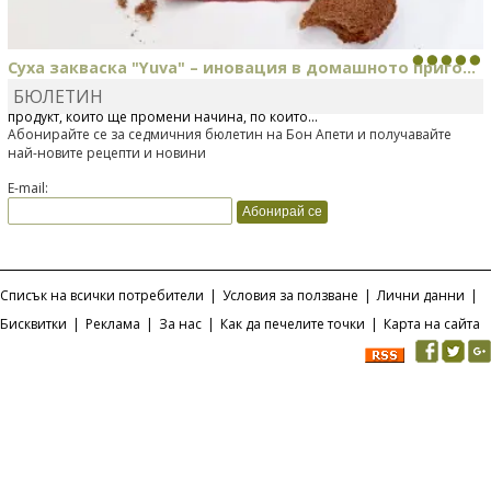
Суха закваска "Yuva" – иновация в домашното приго...
БЮЛЕТИН
Отскоро Лесафр България стартира предлагането на изцяло нов
продукт, който ще промени начина, по който...
Абонирайте се за седмичния бюлетин на Бон Апети и получавайте
най-новите рецепти и новини
E-mail:
Списък на всички потребители
|
Условия за ползване
|
Лични данни
|
Бисквитки
|
Реклама
|
За нас
|
Как да печелите точки
|
Карта на сайта