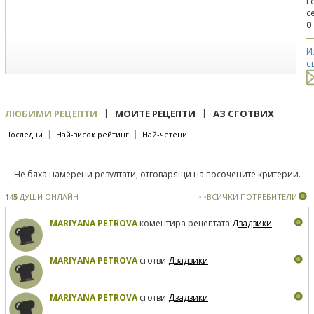
Г
с
0
И
с
|
|
ЛЮБИМИ РЕЦЕПТИ
МОИТЕ РЕЦЕПТИ
АЗ СГОТВИХ
|
|
Последни
Най-висок рейтинг
Най-четени
Не бяха намерени резултати, отговарящи на посочените критерии.
145
ДУШИ ОНЛАЙН
>>ВСИЧКИ ПОТРЕБИТЕЛИ
MARIYANA PETROVA
коментира рецептата
Дзадзики
MARIYANA PETROVA
сготви
Дзадзики
MARIYANA PETROVA
сготви
Дзадзики