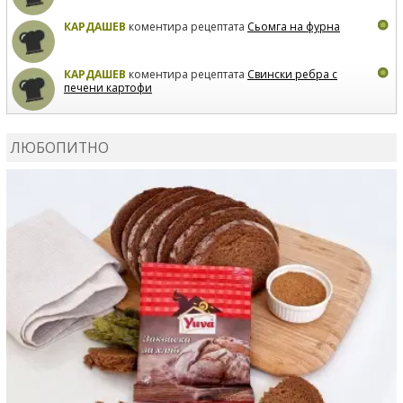
КАРДАШЕВ
коментира рецептата
Сьомга на фурна
КАРДАШЕВ
коментира рецептата
Свински ребра с
печени картофи
ВЛАДИМИРА
сготви
Пилешко с бяло вино и лимон
ЛЮБОПИТНО
MARINA_VITA
коментира рецептата
Киноа със
зеленчуци