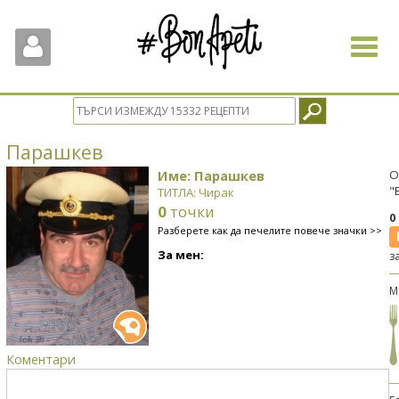
Toggle
navigat
Парашкев
Име: Парашкев
О
"
ТИТЛА: Чирак
0
точки
0
Разберете как да печелите повече значки >>
За мен:
з
М
Коментари