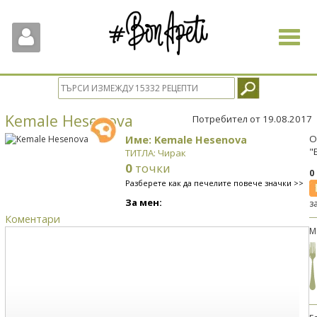
Toggle
navigat
Kemale Hesenova
Потребител от 19.08.2017
Име: Kemale Hesenova
О
"
ТИТЛА: Чирак
0
точки
0
Разберете как да печелите повече значки >>
За мен:
з
Коментари
М