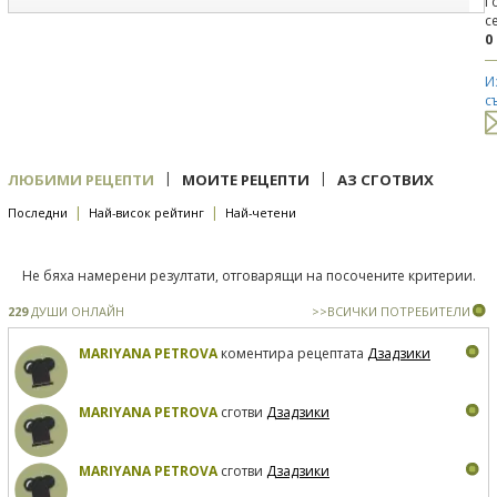
Г
с
0
И
с
|
|
ЛЮБИМИ РЕЦЕПТИ
МОИТЕ РЕЦЕПТИ
АЗ СГОТВИХ
|
|
Последни
Най-висок рейтинг
Най-четени
Не бяха намерени резултати, отговарящи на посочените критерии.
229
ДУШИ ОНЛАЙН
>>ВСИЧКИ ПОТРЕБИТЕЛИ
MARIYANA PETROVA
коментира рецептата
Дзадзики
MARIYANA PETROVA
сготви
Дзадзики
MARIYANA PETROVA
сготви
Дзадзики