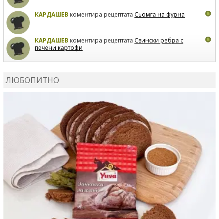
КАРДАШЕВ
коментира рецептата
Сьомга на фурна
КАРДАШЕВ
коментира рецептата
Свински ребра с
печени картофи
ВЛАДИМИРА
сготви
Пилешко с бяло вино и лимон
ЛЮБОПИТНО
MARINA_VITA
коментира рецептата
Киноа със
зеленчуци