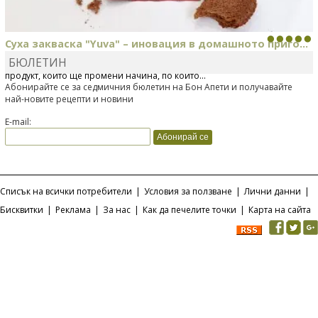
Суха закваска "Yuva" – иновация в домашното приго...
БЮЛЕТИН
Отскоро Лесафр България стартира предлагането на изцяло нов
продукт, който ще промени начина, по който...
Абонирайте се за седмичния бюлетин на Бон Апети и получавайте
най-новите рецепти и новини
E-mail:
Списък на всички потребители
|
Условия за ползване
|
Лични данни
|
Бисквитки
|
Реклама
|
За нас
|
Как да печелите точки
|
Карта на сайта