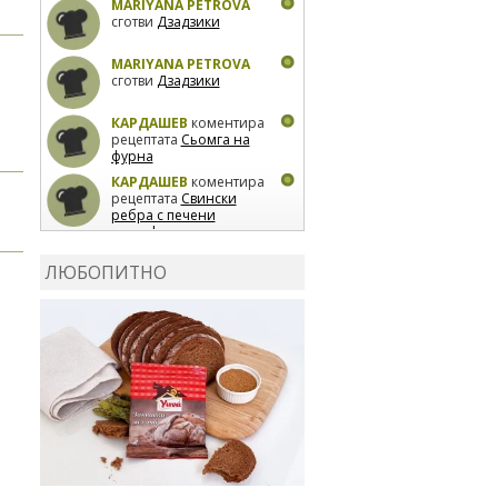
MARIYANA PETROVA
сготви
Дзадзики
MARIYANA PETROVA
сготви
Дзадзики
КАРДАШЕВ
коментира
рецептата
Сьомга на
фурна
КАРДАШЕВ
коментира
рецептата
Свински
ребра с печени
картофи
ВЛАДИМИРА
сготви
Пилешко с бяло вино и
ЛЮБОПИТНО
лимон
MARINA_VITA
коментира рецептата
Киноа със зеленчуци