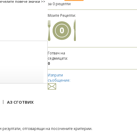
печелите повече значки >>
за 0 рецепти
Моите Рецепти:
0
Готвач на
седмицата:
0
Изпрати
съобщение:
|
АЗ СГОТВИХ
 резултати, отговарящи на посочените критерии.