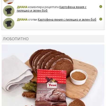
ДИАНА
коментира рецептата
Картофена яхния с
пилешко и зелен боб
ДИАНА
сготви
Картофена яхния с пилешко и зелен боб
MARIYANA PETROVA
коментира рецептата
Дзадзики
ЛЮБОПИТНО
MARIYANA PETROVA
сготви
Дзадзики