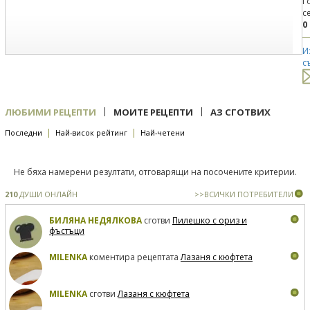
Г
с
0
И
с
|
|
ЛЮБИМИ РЕЦЕПТИ
МОИТЕ РЕЦЕПТИ
АЗ СГОТВИХ
|
|
Последни
Най-висок рейтинг
Най-четени
Не бяха намерени резултати, отговарящи на посочените критерии.
210
ДУШИ ОНЛАЙН
>>ВСИЧКИ ПОТРЕБИТЕЛИ
БИЛЯНА НЕДЯЛКОВА
сготви
Пилешко с ориз и
фъстъци
MILENKA
коментира рецептата
Лазаня с кюфтета
MILENKA
сготви
Лазаня с кюфтета