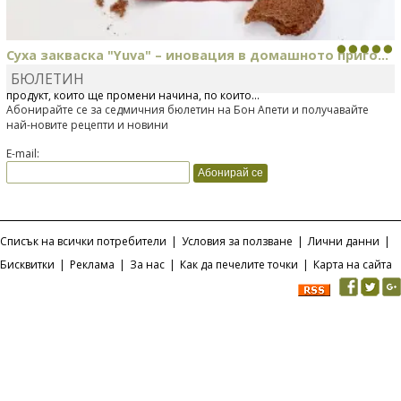
Суха закваска "Yuva" – иновация в домашното приго...
БЮЛЕТИН
Отскоро Лесафр България стартира предлагането на изцяло нов
продукт, който ще промени начина, по който...
Абонирайте се за седмичния бюлетин на Бон Апети и получавайте
най-новите рецепти и новини
E-mail:
Списък на всички потребители
|
Условия за ползване
|
Лични данни
|
Бисквитки
|
Реклама
|
За нас
|
Как да печелите точки
|
Карта на сайта