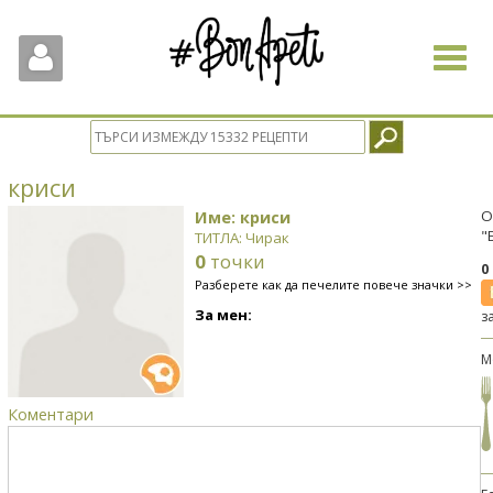
Toggle
navigat
криси
Име: криси
О
"
ТИТЛА: Чирак
0
точки
0
Разберете как да печелите повече значки >>
За мен:
з
М
Коментари