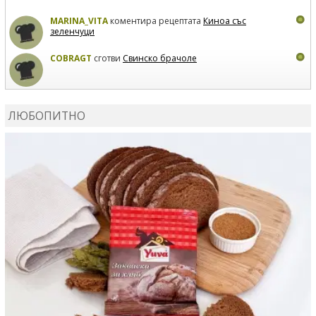
MARINA_VITA
коментира рецептата
Киноа със
зеленчуци
COBRAGT
сготви
Свинско брачоле
EVTEDI
сготви
Печени свински ребра
ЛЮБОПИТНО
DANKOLOVA
сготви
Фокача със синьо сирене, лук и
орехи