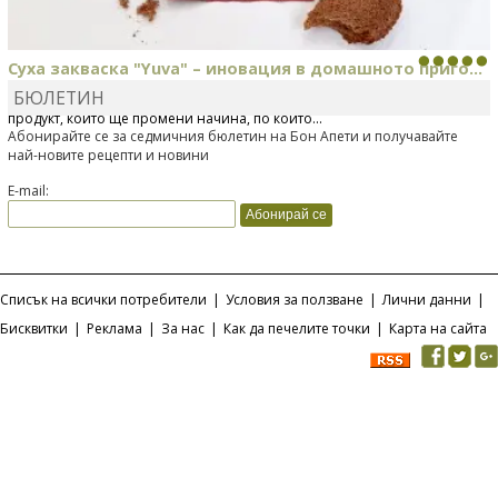
Суха закваска "Yuva" – иновация в домашното приго...
БЮЛЕТИН
Отскоро Лесафр България стартира предлагането на изцяло нов
продукт, който ще промени начина, по който...
Абонирайте се за седмичния бюлетин на Бон Апети и получавайте
най-новите рецепти и новини
E-mail:
Списък на всички потребители
|
Условия за ползване
|
Лични данни
|
Бисквитки
|
Реклама
|
За нас
|
Как да печелите точки
|
Карта на сайта