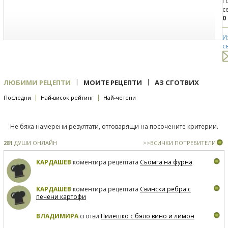
Г
с
0
И
с
|
|
ЛЮБИМИ РЕЦЕПТИ
МОИТЕ РЕЦЕПТИ
АЗ СГОТВИХ
|
|
Последни
Най-висок рейтинг
Най-четени
Не бяха намерени резултати, отговарящи на посочените критерии.
281
ДУШИ ОНЛАЙН
>>ВСИЧКИ ПОТРЕБИТЕЛИ
КАРДАШЕВ
коментира рецептата
Сьомга на фурна
КАРДАШЕВ
коментира рецептата
Свински ребра с
печени картофи
ВЛАДИМИРА
сготви
Пилешко с бяло вино и лимон