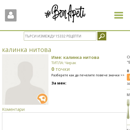
Toggle
navigat
калинка нитова
Име: калинка нитова
О
"
ТИТЛА: Чирак
0
точки
0
Разберете как да печелите повече значки >>
За мен:
з
М
Коментари