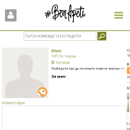
Toggle
navigat
Име:
О
"
ТИТЛА: Чирак
0
точки
0
Разберете как да печелите повече значки >>
За мен:
з
М
Коментари
Г
с