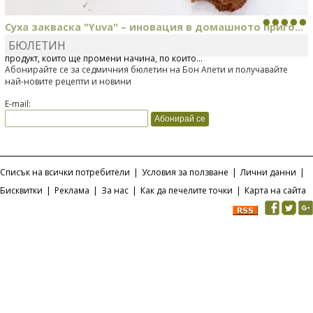
Суха закваска "Yuva" – иновация в домашното приго...
БЮЛЕТИН
Отскоро Лесафр България стартира предлагането на изцяло нов
продукт, който ще промени начина, по който...
Абонирайте се за седмичния бюлетин на Бон Апети и получавайте
най-новите рецепти и новини
E-mail:
Списък на всички потребители
|
Условия за ползване
|
Лични данни
|
Бисквитки
|
Реклама
|
За нас
|
Как да печелите точки
|
Карта на сайта