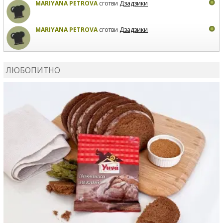
MARIYANA PETROVA
сготви
Дзадзики
MARIYANA PETROVA
сготви
Дзадзики
КАРДАШЕВ
коментира рецептата
Сьомга на фурна
ЛЮБОПИТНО
КАРДАШЕВ
коментира рецептата
Свински ребра с
печени картофи