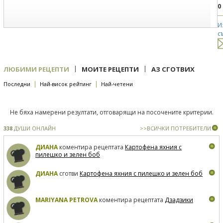
0
И
с
|
|
ЛЮБИМИ РЕЦЕПТИ
МОИТЕ РЕЦЕПТИ
АЗ СГОТВИХ
|
|
Последни
Най-висок рейтинг
Най-четени
Не бяха намерени резултати, отговарящи на посочените критерии.
338
ДУШИ ОНЛАЙН
>>ВСИЧКИ ПОТРЕБИТЕЛИ
ДИАНА
коментира рецептата
Картофена яхния с
пилешко и зелен боб
ДИАНА
сготви
Картофена яхния с пилешко и зелен боб
MARIYANA PETROVA
коментира рецептата
Дзадзики