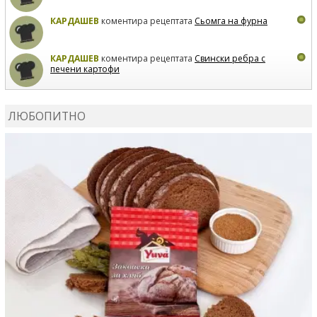
КАРДАШЕВ
коментира рецептата
Сьомга на фурна
КАРДАШЕВ
коментира рецептата
Свински ребра с
печени картофи
ВЛАДИМИРА
сготви
Пилешко с бяло вино и лимон
ЛЮБОПИТНО
MARINA_VITA
коментира рецептата
Киноа със
зеленчуци