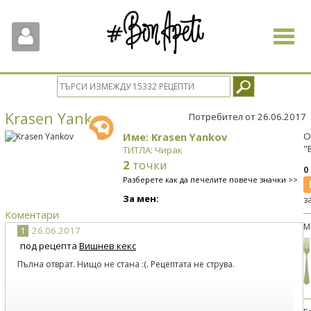
Toggle
navigat
Krasen Yankov
Потребител от 26.06.2017
Име: Krasen Yankov
О
"
ТИТЛА: Чирак
2
точки
0
Разберете как да печелите повече значки >>
За мен:
з
Коментари
М
1
26.06.2017
под рецепта
Вишнев кекс
Пълна отврат. Нищо не стана :(. Рецептата не струва.