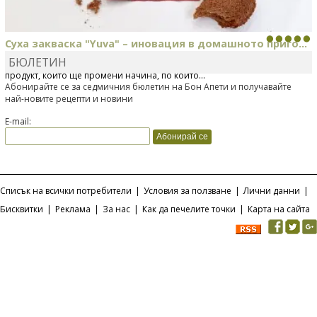
Суха закваска "Yuva" – иновация в домашното приго...
БЮЛЕТИН
Отскоро Лесафр България стартира предлагането на изцяло нов
продукт, който ще промени начина, по който...
Абонирайте се за седмичния бюлетин на Бон Апети и получавайте
най-новите рецепти и новини
E-mail:
Списък на всички потребители
|
Условия за ползване
|
Лични данни
|
Бисквитки
|
Реклама
|
За нас
|
Как да печелите точки
|
Карта на сайта