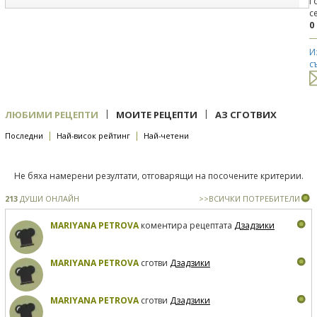
Г
с
0
И
с
|
|
ЛЮБИМИ РЕЦЕПТИ
МОИТЕ РЕЦЕПТИ
АЗ СГОТВИХ
|
|
Последни
Най-висок рейтинг
Най-четени
Не бяха намерени резултати, отговарящи на посочените критерии.
213
ДУШИ ОНЛАЙН
>>ВСИЧКИ ПОТРЕБИТЕЛИ
MARIYANA PETROVA
коментира рецептата
Дзадзики
MARIYANA PETROVA
сготви
Дзадзики
MARIYANA PETROVA
сготви
Дзадзики