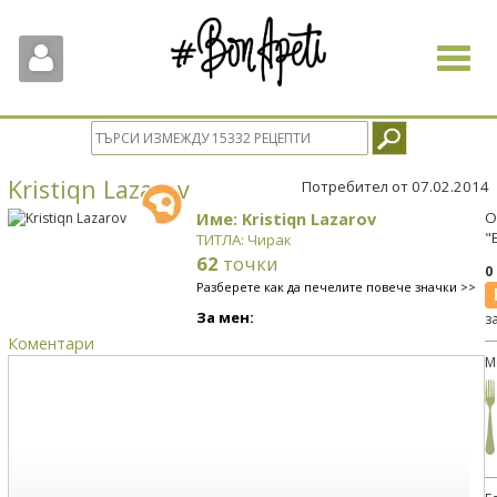
Toggle
navigat
Kristiqn Lazarov
Потребител от 07.02.2014
Име: Kristiqn Lazarov
О
"
ТИТЛА: Чирак
62
точки
0
Разберете как да печелите повече значки >>
За мен:
з
Коментари
М