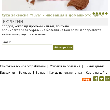
Суха закваска "Yuva" – иновация в домашното приго...
БЮЛЕТИН
Отскоро Лесафр България стартира предлагането на изцяло нов
продукт, който ще промени начина, по който...
Абонирайте се за седмичния бюлетин на Бон Апети и получавайте
най-новите рецепти и новини
E-mail:
Списък на всички потребители
|
Условия за ползване
|
Лични данни
|
Бисквитки
|
Реклама
|
За нас
|
Как да печелите точки
|
Карта на сайта