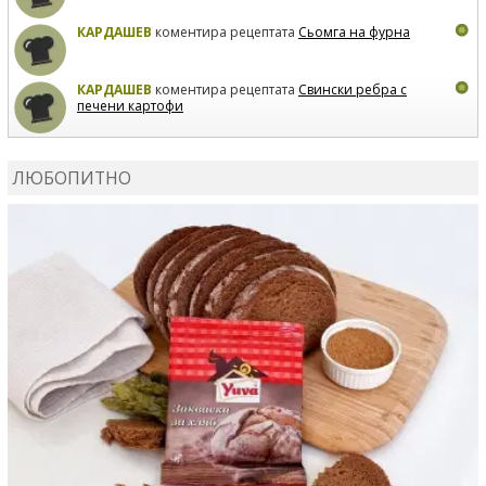
КАРДАШЕВ
коментира рецептата
Сьомга на фурна
КАРДАШЕВ
коментира рецептата
Свински ребра с
печени картофи
ВЛАДИМИРА
сготви
Пилешко с бяло вино и лимон
ЛЮБОПИТНО
MARINA_VITA
коментира рецептата
Киноа със
зеленчуци