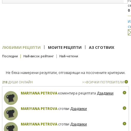
Г
с
0
И
с
|
|
ЛЮБИМИ РЕЦЕПТИ
МОИТЕ РЕЦЕПТИ
АЗ СГОТВИХ
|
|
Последни
Най-висок рейтинг
Най-четени
Не бяха намерени резултати, отговарящи на посочените критерии.
218
ДУШИ ОНЛАЙН
>>ВСИЧКИ ПОТРЕБИТЕЛИ
MARIYANA PETROVA
коментира рецептата
Дзадзики
MARIYANA PETROVA
сготви
Дзадзики
MARIYANA PETROVA
сготви
Дзадзики