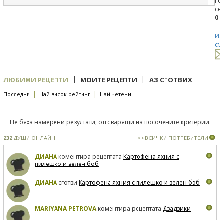
Г
с
0
И
с
|
|
ЛЮБИМИ РЕЦЕПТИ
МОИТЕ РЕЦЕПТИ
АЗ СГОТВИХ
|
|
Последни
Най-висок рейтинг
Най-четени
Не бяха намерени резултати, отговарящи на посочените критерии.
232
ДУШИ ОНЛАЙН
>>ВСИЧКИ ПОТРЕБИТЕЛИ
ДИАНА
коментира рецептата
Картофена яхния с
пилешко и зелен боб
ДИАНА
сготви
Картофена яхния с пилешко и зелен боб
MARIYANA PETROVA
коментира рецептата
Дзадзики