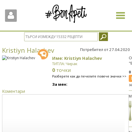
Toggle
navigat
Kristiyn Halachev
Потребител от 27.04.2020
Име: Kristiyn Halachev
О
"
ТИТЛА: Чирак
0
точки
0
Разберете как да печелите повече значки >>
За мен:
з
Коментари
М