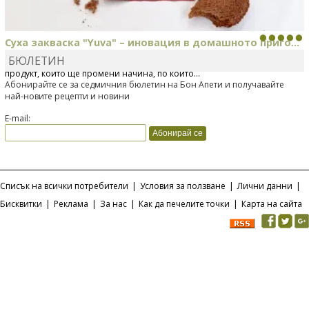
Суха закваска "Yuva" – иновация в домашното приго...
БЮЛЕТИН
Отскоро Лесафр България стартира предлагането на изцяло нов
продукт, който ще промени начина, по който...
Абонирайте се за седмичния бюлетин на Бон Апети и получавайте
най-новите рецепти и новини
E-mail:
Списък на всички потребители
|
Условия за ползване
|
Лични данни
|
Бисквитки
|
Реклама
|
За нас
|
Как да печелите точки
|
Карта на сайта