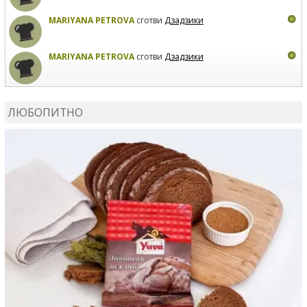
MARIYANA PETROVA
сготви
Дзадзики
MARIYANA PETROVA
сготви
Дзадзики
КАРДАШЕВ
коментира рецептата
Сьомга на фурна
ЛЮБОПИТНО
КАРДАШЕВ
коментира рецептата
Свински ребра с
печени картофи