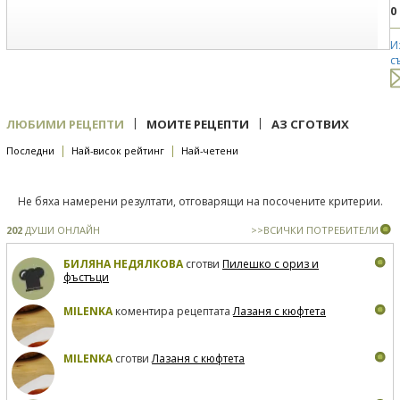
0
И
с
|
|
ЛЮБИМИ РЕЦЕПТИ
МОИТЕ РЕЦЕПТИ
АЗ СГОТВИХ
|
|
Последни
Най-висок рейтинг
Най-четени
Не бяха намерени резултати, отговарящи на посочените критерии.
202
ДУШИ ОНЛАЙН
>>ВСИЧКИ ПОТРЕБИТЕЛИ
БИЛЯНА НЕДЯЛКОВА
сготви
Пилешко с ориз и
фъстъци
MILENKA
коментира рецептата
Лазаня с кюфтета
MILENKA
сготви
Лазаня с кюфтета