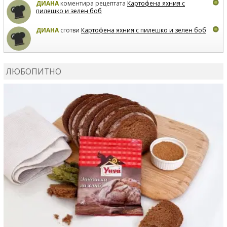
ДИАНА
коментира рецептата
Картофена яхния с
пилешко и зелен боб
ДИАНА
сготви
Картофена яхния с пилешко и зелен боб
MARIYANA PETROVA
коментира рецептата
Дзадзики
ЛЮБОПИТНО
MARIYANA PETROVA
сготви
Дзадзики