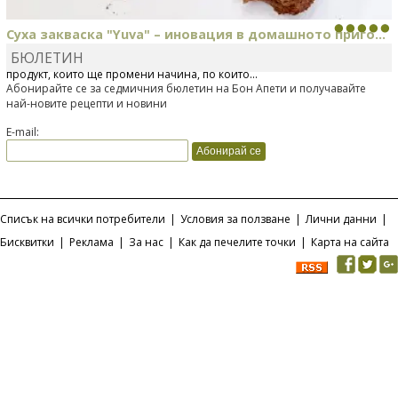
Суха закваска "Yuva" – иновация в домашното приго...
БЮЛЕТИН
Отскоро Лесафр България стартира предлагането на изцяло нов
продукт, който ще промени начина, по който...
Абонирайте се за седмичния бюлетин на Бон Апети и получавайте
най-новите рецепти и новини
E-mail:
Списък на всички потребители
|
Условия за ползване
|
Лични данни
|
Бисквитки
|
Реклама
|
За нас
|
Как да печелите точки
|
Карта на сайта