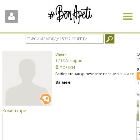
Toggle
navigat
Име:
О
"
ТИТЛА: Чирак
0
точки
0
Разберете как да печелите повече значки >>
За мен:
з
М
Коментари
Г
с