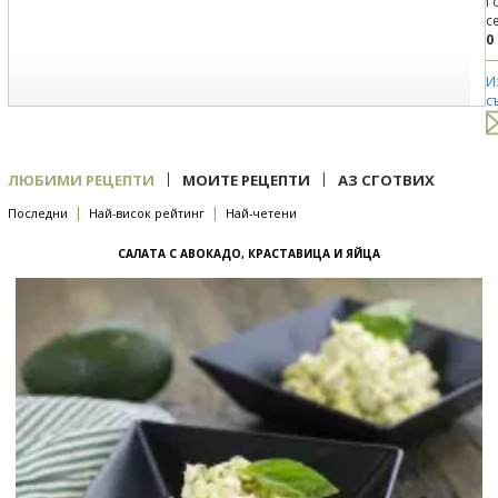
Г
с
0
И
с
|
|
ЛЮБИМИ РЕЦЕПТИ
МОИТЕ РЕЦЕПТИ
АЗ СГОТВИХ
|
|
Последни
Най-висок рейтинг
Най-четени
САЛАТА С АВОКАДО, КРАСТАВИЦА И ЯЙЦА