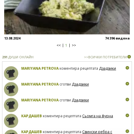
13.08.2024
74 396 видяна
<<
1
>>
291
ДУШИ ОНЛАЙН
>>ВСИЧКИ ПОТРЕБИТЕЛИ
MARIYANA PETROVA
коментира рецептата
Дзадзики
MARIYANA PETROVA
сготви
Дзадзики
MARIYANA PETROVA
сготви
Дзадзики
КАРДАШЕВ
коментира рецептата
Сьомга на фурна
КАРДАШЕВ
коментира рецептата
Свински ребра с