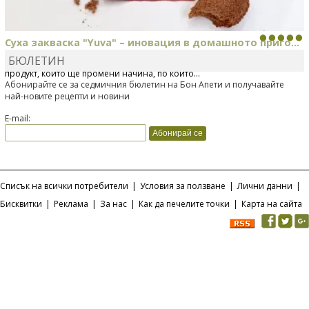
Суха закваска "Yuva" – иновация в домашното приго...
БЮЛЕТИН
Отскоро Лесафр България стартира предлагането на изцяло нов
продукт, който ще промени начина, по който...
Абонирайте се за седмичния бюлетин на Бон Апети и получавайте
най-новите рецепти и новини
E-mail:
Списък на всички потребители
|
Условия за ползване
|
Лични данни
|
Бисквитки
|
Реклама
|
За нас
|
Как да печелите точки
|
Карта на сайта