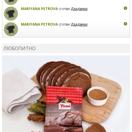
MARIYANA PETROVA
сготви
Дзадзики
MARIYANA PETROVA
сготви
Дзадзики
КАРДАШЕВ
коментира рецептата
Сьомга на фурна
ЛЮБОПИТНО
КАРДАШЕВ
коментира рецептата
Свински ребра с
печени картофи