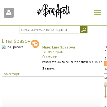
Toggle
navigat
Lina Spasova
Име: Lina Spasova
О
"
ТИТЛА: Чирак
0
точки
0
Разберете как да печелите повече значки >>
За мен:
з
Коментари
М