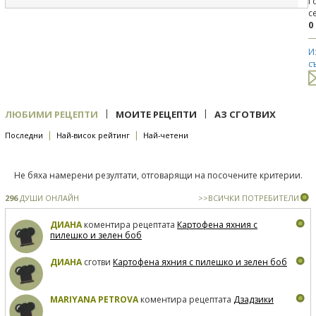
Г
с
0
И
с
|
|
ЛЮБИМИ РЕЦЕПТИ
МОИТЕ РЕЦЕПТИ
АЗ СГОТВИХ
|
|
Последни
Най-висок рейтинг
Най-четени
Не бяха намерени резултати, отговарящи на посочените критерии.
296
ДУШИ ОНЛАЙН
>>ВСИЧКИ ПОТРЕБИТЕЛИ
ДИАНА
коментира рецептата
Картофена яхния с
пилешко и зелен боб
ДИАНА
сготви
Картофена яхния с пилешко и зелен боб
MARIYANA PETROVA
коментира рецептата
Дзадзики