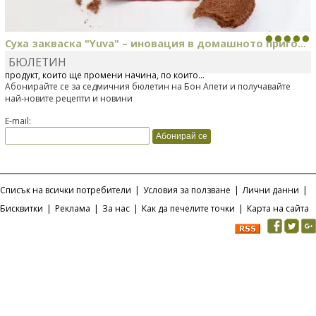
Суха закваска "Yuva" – иновация в домашното приго...
БЮЛЕТИН
Отскоро Лесафр България стартира предлагането на изцяло нов
продукт, който ще промени начина, по който...
Абонирайте се за седмичния бюлетин на Бон Апети и получавайте
най-новите рецепти и новини
E-mail:
Списък на всички потребители
|
Условия за ползване
|
Лични данни
|
Бисквитки
|
Реклама
|
За нас
|
Как да печелите точки
|
Карта на сайта