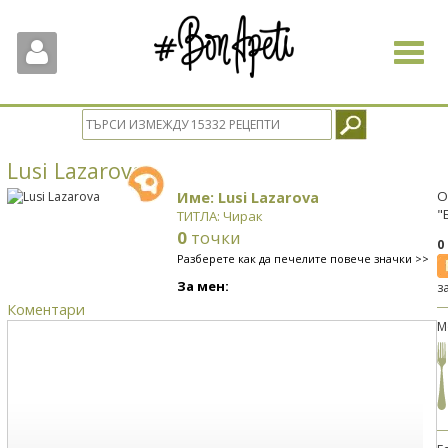
Toggle
navigat
Lusi Lazarova
Име: Lusi Lazarova
О
"
ТИТЛА: Чирак
0
точки
0
Разберете как да печелите повече значки >>
За мен:
з
Коментари
М