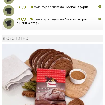
КАРДАШЕВ
коментира рецептата
Сьомга на фурна
КАРДАШЕВ
коментира рецептата
Свински ребра с
печени картофи
ВЛАДИМИРА
сготви
Пилешко с бяло вино и лимон
ЛЮБОПИТНО
MARINA_VITA
коментира рецептата
Киноа със
зеленчуци