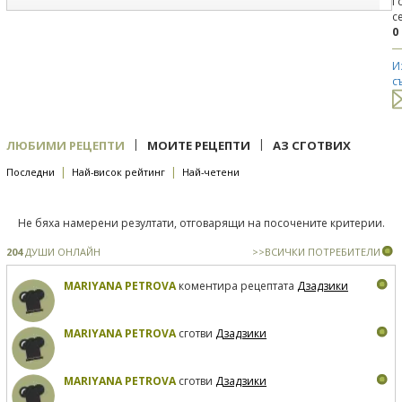
Г
с
0
И
с
|
|
ЛЮБИМИ РЕЦЕПТИ
МОИТЕ РЕЦЕПТИ
АЗ СГОТВИХ
|
|
Последни
Най-висок рейтинг
Най-четени
Не бяха намерени резултати, отговарящи на посочените критерии.
204
ДУШИ ОНЛАЙН
>>ВСИЧКИ ПОТРЕБИТЕЛИ
MARIYANA PETROVA
коментира рецептата
Дзадзики
MARIYANA PETROVA
сготви
Дзадзики
MARIYANA PETROVA
сготви
Дзадзики