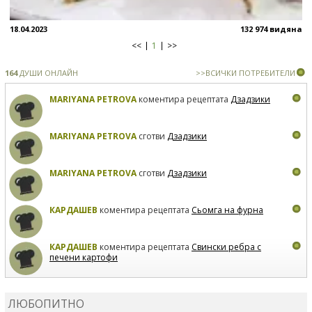
18.04.2023
132 974 видяна
<<
1
>>
164
ДУШИ ОНЛАЙН
>>ВСИЧКИ ПОТРЕБИТЕЛИ
MARIYANA PETROVA
коментира рецептата
Дзадзики
MARIYANA PETROVA
сготви
Дзадзики
MARIYANA PETROVA
сготви
Дзадзики
КАРДАШЕВ
коментира рецептата
Сьомга на фурна
КАРДАШЕВ
коментира рецептата
Свински ребра с
печени картофи
ВЛАДИМИРА
сготви
Пилешко с бяло вино и лимон
ЛЮБОПИТНО