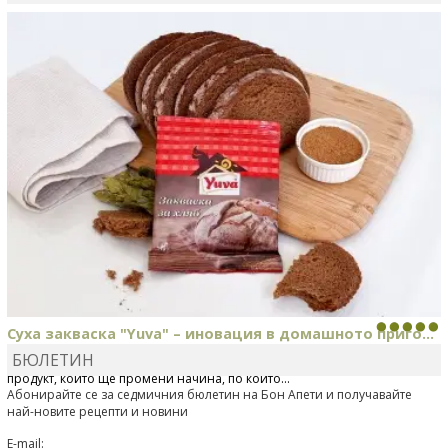
MARINA_VITA
коментира рецептата
Киноа със
зеленчуци
Суха закваска "Yuva" – иновация в домашното приго...
БЮЛЕТИН
Отскоро Лесафр България стартира предлагането на изцяло нов
продукт, който ще промени начина, по който...
Абонирайте се за седмичния бюлетин на Бон Апети и получавайте
най-новите рецепти и новини
E-mail: