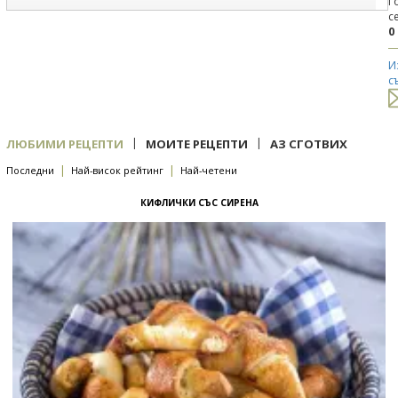
Г
с
0
И
с
|
|
ЛЮБИМИ РЕЦЕПТИ
МОИТЕ РЕЦЕПТИ
АЗ СГОТВИХ
|
|
Последни
Най-висок рейтинг
Най-четени
КИФЛИЧКИ СЪС СИРЕНА