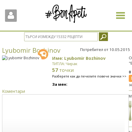
Toggle
navigat
Lyubomir Bozhinov
Потребител от 10.05.2015
Име: Lyubomir Bozhinov
О
"
ТИТЛА: Чирак
57
точки
0
Разберете как да печелите повече значки >>
За мен:
з
Коментари
М