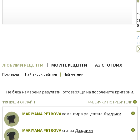
Г
с
0
И
с
|
|
ЛЮБИМИ РЕЦЕПТИ
МОИТЕ РЕЦЕПТИ
АЗ СГОТВИХ
|
|
Последни
Най-висок рейтинг
Най-четени
Не бяха намерени резултати, отговарящи на посочените критерии.
119
ДУШИ ОНЛАЙН
>>ВСИЧКИ ПОТРЕБИТЕЛИ
MARIYANA PETROVA
коментира рецептата
Дзадзики
MARIYANA PETROVA
сготви
Дзадзики