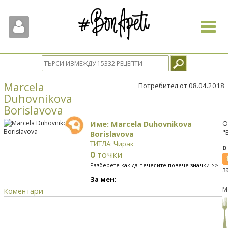
Toggle
navigat
Marcela
Потребител от 08.04.2018
Duhovnikova
Borislavova
Име: Marcela Duhovnikova
О
"
Borislavova
ТИТЛА: Чирак
0
0
точки
Разберете как да печелите повече значки >>
з
За мен:
М
Коментари