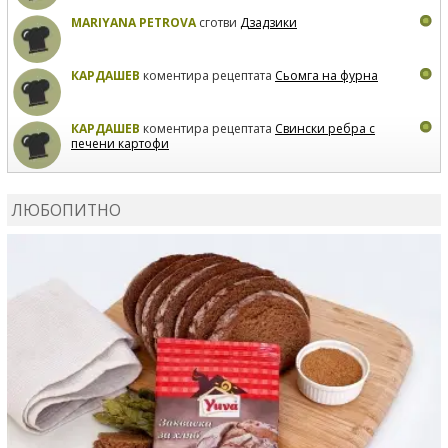
MARIYANA PETROVA
сготви
Дзадзики
КАРДАШЕВ
коментира рецептата
Сьомга на фурна
КАРДАШЕВ
коментира рецептата
Свински ребра с
печени картофи
ВЛАДИМИРА
сготви
Пилешко с бяло вино и лимон
ЛЮБОПИТНО
MARINA_VITA
коментира рецептата
Киноа със
зеленчуци