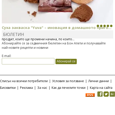
Суха закваска "Yuva" – иновация в домашното приго...
БЮЛЕТИН
Отскоро Лесафр България стартира предлагането на изцяло нов
продукт, който ще промени начина, по който...
Абонирайте се за седмичния бюлетин на Бон Апети и получавайте
най-новите рецепти и новини
E-mail:
Списък на всички потребители
|
Условия за ползване
|
Лични данни
|
Бисквитки
|
Реклама
|
За нас
|
Как да печелите точки
|
Карта на сайта