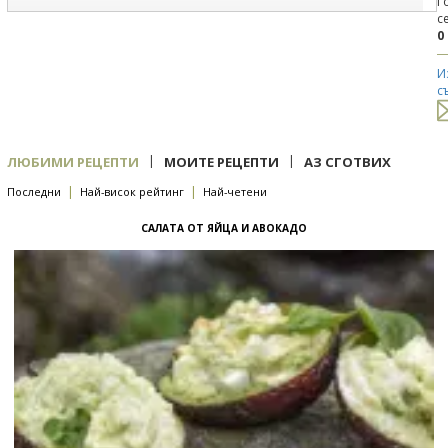
Г
с
0
И
с
|
|
ЛЮБИМИ РЕЦЕПТИ
МОИТЕ РЕЦЕПТИ
АЗ СГОТВИХ
|
|
Последни
Най-висок рейтинг
Най-четени
САЛАТА ОТ ЯЙЦА И АВОКАДО