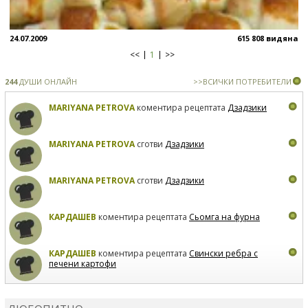
24.07.2009
615 808 видяна
<<
1
>>
244
ДУШИ ОНЛАЙН
>>ВСИЧКИ ПОТРЕБИТЕЛИ
MARIYANA PETROVA
коментира рецептата
Дзадзики
MARIYANA PETROVA
сготви
Дзадзики
MARIYANA PETROVA
сготви
Дзадзики
КАРДАШЕВ
коментира рецептата
Сьомга на фурна
КАРДАШЕВ
коментира рецептата
Свински ребра с
печени картофи
ВЛАДИМИРА
сготви
Пилешко с бяло вино и лимон