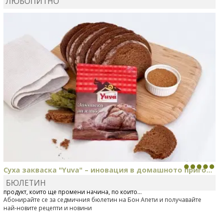
ЛЮБОПИТНО
MARINA_VITA
коментира рецептата
Киноа със
зеленчуци
Суха закваска "Yuva" – иновация в домашното приго...
БЮЛЕТИН
Отскоро Лесафр България стартира предлагането на изцяло нов
продукт, който ще промени начина, по който...
Абонирайте се за седмичния бюлетин на Бон Апети и получавайте
най-новите рецепти и новини