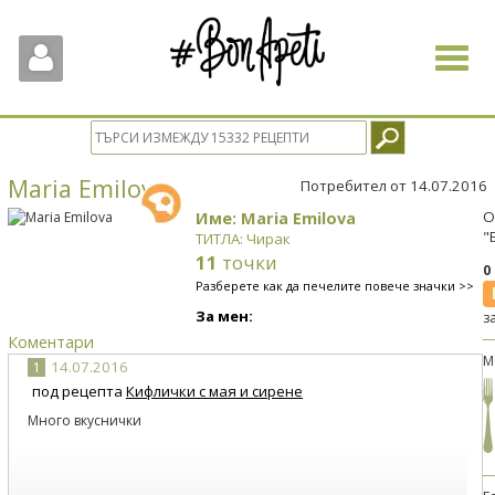
Toggle
navigat
Maria Emilova
Потребител от 14.07.2016
Име: Maria Emilova
О
"
ТИТЛА: Чирак
11
точки
0
Разберете как да печелите повече значки >>
За мен:
з
Коментари
М
1
14.07.2016
под рецепта
Кифлички с мая и сирене
Много вкуснички