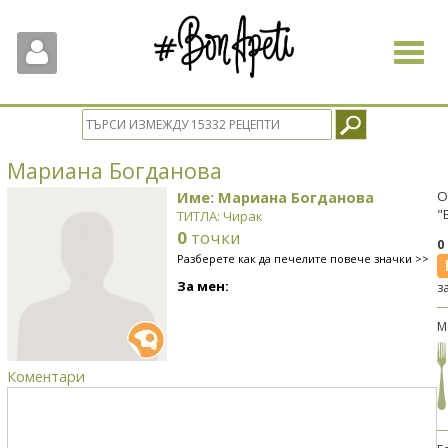
Toggle
navigat
Мариана Богданова
Име: Мариана Богданова
О
"
ТИТЛА: Чирак
0
точки
0
Разберете как да печелите повече значки >>
За мен:
з
М
Коментари