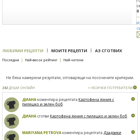
Г
с
0
И
с
|
|
ЛЮБИМИ РЕЦЕПТИ
МОИТЕ РЕЦЕПТИ
АЗ СГОТВИХ
|
|
Последни
Най-висок рейтинг
Най-четени
Не бяха намерени резултати, отговарящи на посочените критерии.
242
ДУШИ ОНЛАЙН
>>ВСИЧКИ ПОТРЕБИТЕЛИ
ДИАНА
коментира рецептата
Картофена яхния с
пилешко и зелен боб
ДИАНА
сготви
Картофена яхния с пилешко и зелен боб
MARIYANA PETROVA
коментира рецептата
Дзадзики