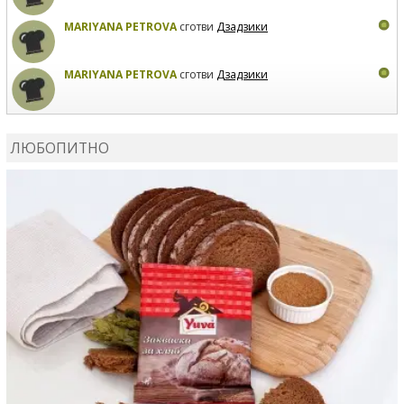
MARIYANA PETROVA
сготви
Дзадзики
MARIYANA PETROVA
сготви
Дзадзики
КАРДАШЕВ
коментира рецептата
Сьомга на фурна
ЛЮБОПИТНО
КАРДАШЕВ
коментира рецептата
Свински ребра с
печени картофи