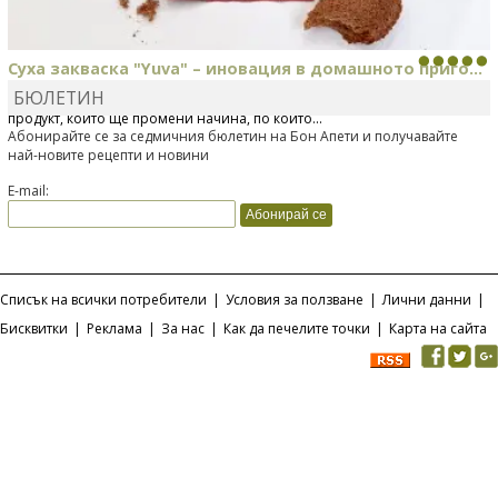
Суха закваска "Yuva" – иновация в домашното приго...
БЮЛЕТИН
Отскоро Лесафр България стартира предлагането на изцяло нов
продукт, който ще промени начина, по който...
Абонирайте се за седмичния бюлетин на Бон Апети и получавайте
най-новите рецепти и новини
E-mail:
Списък на всички потребители
|
Условия за ползване
|
Лични данни
|
Бисквитки
|
Реклама
|
За нас
|
Как да печелите точки
|
Карта на сайта