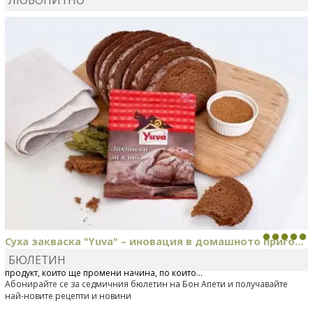
DANKOLOVA
сготви
Фокача със синьо сирене, лук и
орехи
Суха закваска "Yuva" – иновация в домашното приго...
БЮЛЕТИН
Отскоро Лесафр България стартира предлагането на изцяло нов
продукт, който ще промени начина, по който...
Абонирайте се за седмичния бюлетин на Бон Апети и получавайте
най-новите рецепти и новини