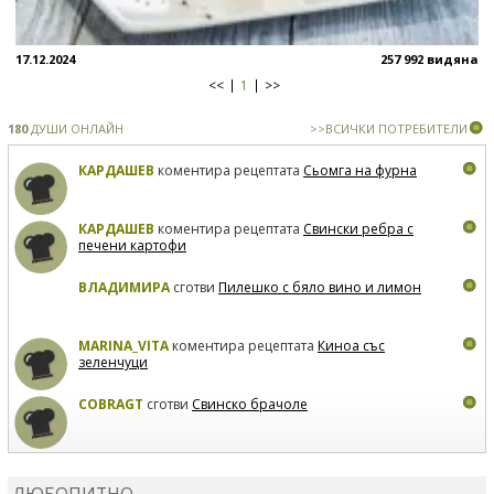
17.12.2024
257 992 видяна
<<
1
>>
180
ДУШИ ОНЛАЙН
>>ВСИЧКИ ПОТРЕБИТЕЛИ
КАРДАШЕВ
коментира рецептата
Сьомга на фурна
КАРДАШЕВ
коментира рецептата
Свински ребра с
печени картофи
ВЛАДИМИРА
сготви
Пилешко с бяло вино и лимон
MARINA_VITA
коментира рецептата
Киноа със
зеленчуци
COBRAGT
сготви
Свинско брачоле
EVTEDI
сготви
Печени свински ребра
ЛЮБОПИТНО