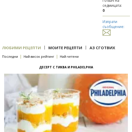
Готвач на
седмицата:
0
Изпрати
съобщение:
|
|
ЛЮБИМИ РЕЦЕПТИ
МОИТЕ РЕЦЕПТИ
АЗ СГОТВИХ
|
|
Последни
Най-висок рейтинг
Най-четени
ДЕСЕРТ С ТИКВА И PHILADELPHIA