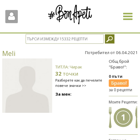
Toggle
navigat
Meli
Потребител от 06.04.2021
Общ брой
ТИТЛА: Чирак
"Браво!":
32
точки
0 пъти
Разберете как да печелите
повече значки >>
за 0 рецепти
За мен:
Моите Рецепти:
1