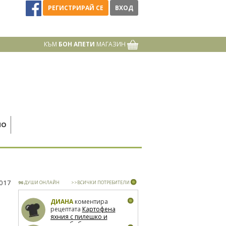
РЕГИСТРИРАЙ СЕ
ВХОД
КЪМ
БОН АПЕТИ
МАГАЗИН
НО
2017
96
ДУШИ ОНЛАЙН
>>ВСИЧКИ ПОТРЕБИТЕЛИ
ДИАНА
коментира
рецептата
Картофена
яхния с пилешко и
зелен боб