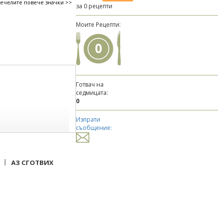
печелите повече значки >>
за 0 рецепти
Моите Рецепти:
0
Готвач на
седмицата:
0
Изпрати
съобщение:
|
АЗ СГОТВИХ