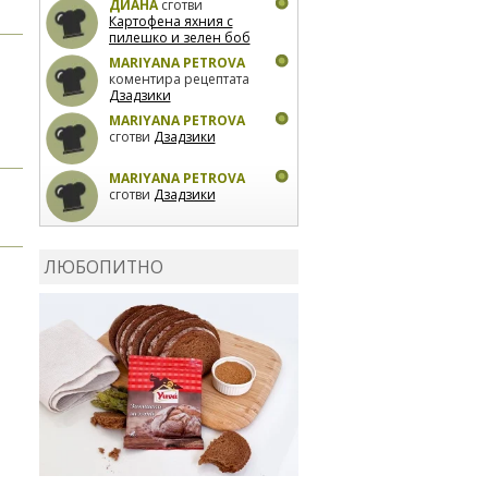
ДИАНА
сготви
Картофена яхния с
пилешко и зелен боб
MARIYANA PETROVA
коментира рецептата
Дзадзики
MARIYANA PETROVA
сготви
Дзадзики
MARIYANA PETROVA
сготви
Дзадзики
КАРДАШЕВ
коментира
рецептата
Сьомга на
ЛЮБОПИТНО
фурна
КАРДАШЕВ
коментира
рецептата
Свински
ребра с печени
картофи