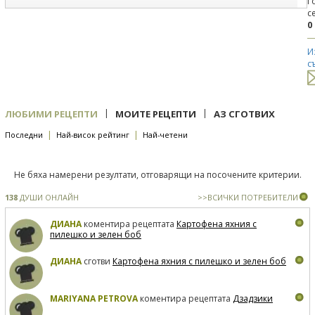
Г
с
0
И
с
|
|
ЛЮБИМИ РЕЦЕПТИ
МОИТЕ РЕЦЕПТИ
АЗ СГОТВИХ
|
|
Последни
Най-висок рейтинг
Най-четени
Не бяха намерени резултати, отговарящи на посочените критерии.
138
ДУШИ ОНЛАЙН
>>ВСИЧКИ ПОТРЕБИТЕЛИ
ДИАНА
коментира рецептата
Картофена яхния с
пилешко и зелен боб
ДИАНА
сготви
Картофена яхния с пилешко и зелен боб
MARIYANA PETROVA
коментира рецептата
Дзадзики