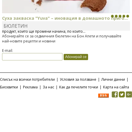
Суха закваска "Yuva" – иновация в домашното приго...
БЮЛЕТИН
Отскоро Лесафр България стартира предлагането на изцяло нов
продукт, който ще промени начина, по който...
Абонирайте се за седмичния бюлетин на Бон Апети и получавайте
най-новите рецепти и новини
E-mail:
Списък на всички потребители
|
Условия за ползване
|
Лични данни
|
Бисквитки
|
Реклама
|
За нас
|
Как да печелите точки
|
Карта на сайта