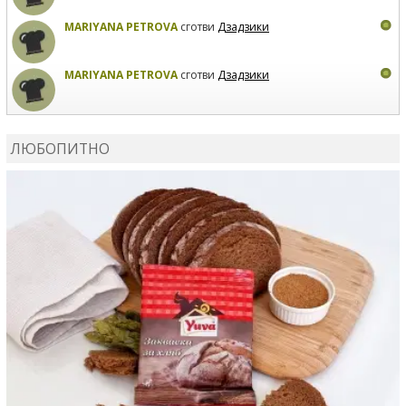
MARIYANA PETROVA
сготви
Дзадзики
MARIYANA PETROVA
сготви
Дзадзики
КАРДАШЕВ
коментира рецептата
Сьомга на фурна
ЛЮБОПИТНО
КАРДАШЕВ
коментира рецептата
Свински ребра с
печени картофи