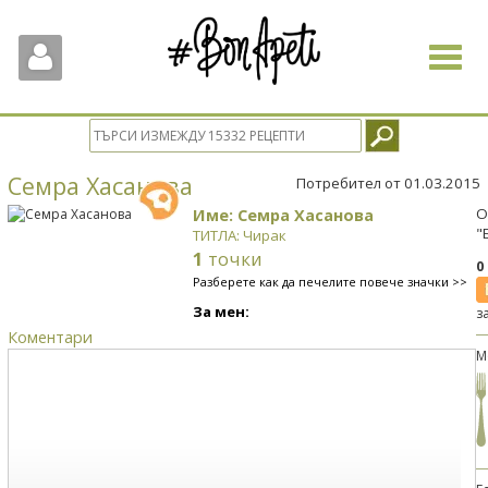
Toggle
navigat
Семра Хасанова
Потребител от 01.03.2015
Име: Семра Хасанова
О
"
ТИТЛА: Чирак
1
точки
0
Разберете как да печелите повече значки >>
За мен:
з
Коментари
М