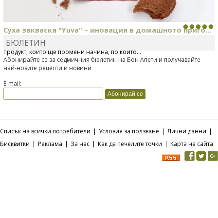
Суха закваска "Yuva" – иновация в домашното приго...
БЮЛЕТИН
Отскоро Лесафр България стартира предлагането на изцяло нов
продукт, който ще промени начина, по който...
Абонирайте се за седмичния бюлетин на Бон Апети и получавайте
най-новите рецепти и новини
E-mail:
Списък на всички потребители
|
Условия за ползване
|
Лични данни
|
Бисквитки
|
Реклама
|
За нас
|
Как да печелите точки
|
Карта на сайта