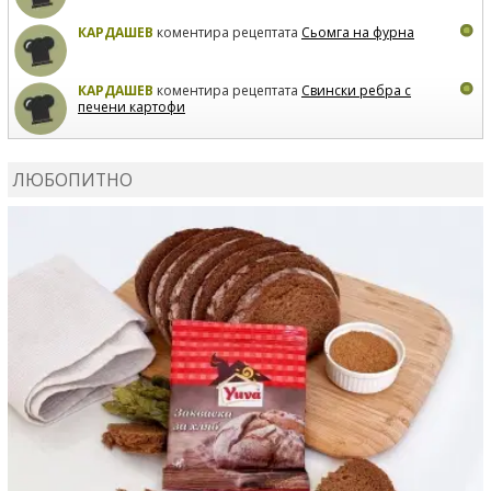
КАРДАШЕВ
коментира рецептата
Сьомга на фурна
КАРДАШЕВ
коментира рецептата
Свински ребра с
печени картофи
ВЛАДИМИРА
сготви
Пилешко с бяло вино и лимон
ЛЮБОПИТНО
MARINA_VITA
коментира рецептата
Киноа със
зеленчуци