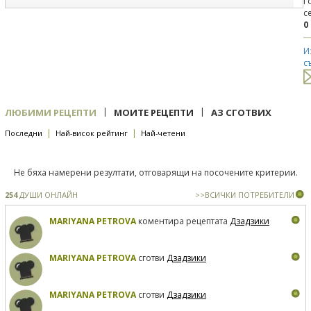
Г
с
0
И
с
|
|
ЛЮБИМИ РЕЦЕПТИ
МОИТЕ РЕЦЕПТИ
АЗ СГОТВИХ
|
|
Последни
Най-висок рейтинг
Най-четени
Не бяха намерени резултати, отговарящи на посочените критерии.
254
ДУШИ ОНЛАЙН
>>ВСИЧКИ ПОТРЕБИТЕЛИ
MARIYANA PETROVA
коментира рецептата
Дзадзики
MARIYANA PETROVA
сготви
Дзадзики
MARIYANA PETROVA
сготви
Дзадзики