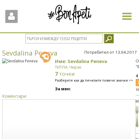
Toggle
navigat
Sevdalina Peneva
Потребител от 13.04.2017
Име: Sevdalina Peneva
О
"
ТИТЛА: Чирак
7
точки
4
Разберете как да печелите повече значки >>
За мен:
з
Коментари
М