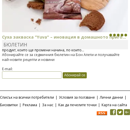
Суха закваска "Yuva" – иновация в домашното приго...
БЮЛЕТИН
Отскоро Лесафр България стартира предлагането на изцяло нов
продукт, който ще промени начина, по който...
Абонирайте се за седмичния бюлетин на Бон Апети и получавайте
най-новите рецепти и новини
E-mail:
Списък на всички потребители
|
Условия за ползване
|
Лични данни
|
Бисквитки
|
Реклама
|
За нас
|
Как да печелите точки
|
Карта на сайта