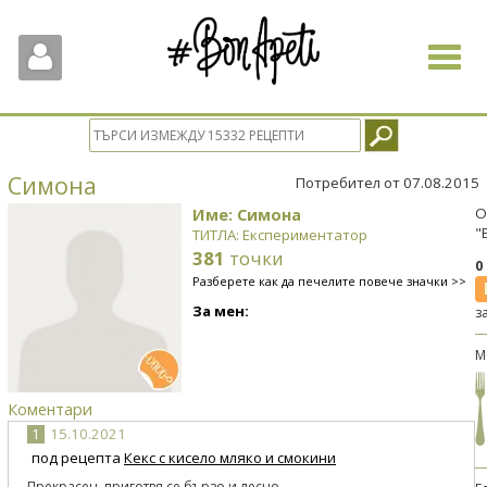
Toggle
navigat
Симона
Потребител от 07.08.2015
Име: Симона
О
"
ТИТЛА: Експериментатор
381
точки
0
Разберете как да печелите повече значки >>
За мен:
з
М
Коментари
1
15.10.2021
под рецепта
Кекс с кисело мляко и смокини
Прекрасен, приготвя се бързо и лесно