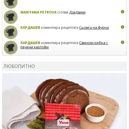
MARIYANA PETROVA
сготви
Дзадзики
КАРДАШЕВ
коментира рецептата
Сьомга на фурна
КАРДАШЕВ
коментира рецептата
Свински ребра с
печени картофи
ВЛАДИМИРА
сготви
Пилешко с бяло вино и лимон
ЛЮБОПИТНО
MARINA_VITA
коментира рецептата
Киноа със
зеленчуци