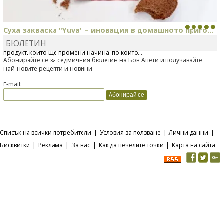
Суха закваска "Yuva" – иновация в домашното приго...
БЮЛЕТИН
Отскоро Лесафр България стартира предлагането на изцяло нов
продукт, който ще промени начина, по който...
Абонирайте се за седмичния бюлетин на Бон Апети и получавайте
най-новите рецепти и новини
E-mail:
Списък на всички потребители
|
Условия за ползване
|
Лични данни
|
Бисквитки
|
Реклама
|
За нас
|
Как да печелите точки
|
Карта на сайта