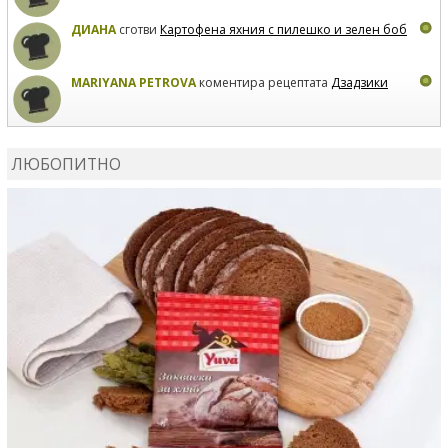
ДИАНА
сготви
Картофена яхния с пилешко и зелен боб
MARIYANA PETROVA
коментира рецептата
Дзадзики
MARIYANA PETROVA
сготви
Дзадзики
ЛЮБОПИТНО
MARIYANA PETROVA
сготви
Дзадзики