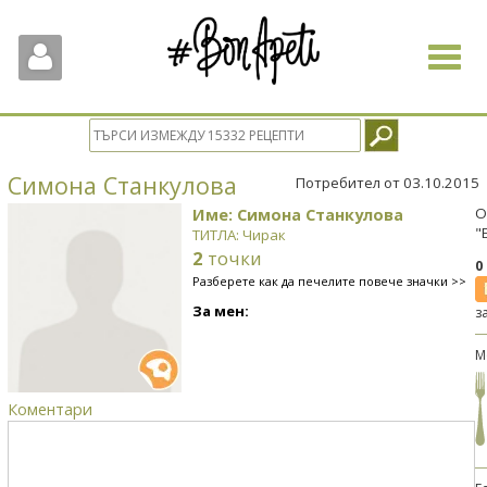
Toggle
navigat
Симона Станкулова
Потребител от 03.10.2015
Име: Симона Станкулова
О
"
ТИТЛА: Чирак
2
точки
0
Разберете как да печелите повече значки >>
За мен:
з
М
Коментари