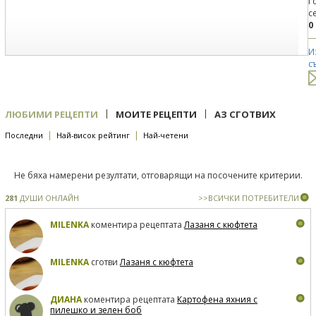
Г
с
0
И
с
|
|
ЛЮБИМИ РЕЦЕПТИ
МОИТЕ РЕЦЕПТИ
АЗ СГОТВИХ
|
|
Последни
Най-висок рейтинг
Най-четени
Не бяха намерени резултати, отговарящи на посочените критерии.
281
ДУШИ ОНЛАЙН
>>ВСИЧКИ ПОТРЕБИТЕЛИ
MILENKA
коментира рецептата
Лазаня с кюфтета
MILENKA
сготви
Лазаня с кюфтета
ДИАНА
коментира рецептата
Картофена яхния с
пилешко и зелен боб