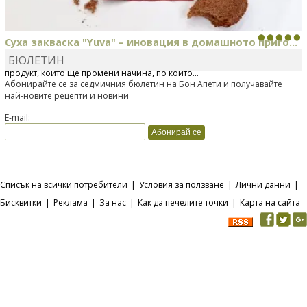
Суха закваска "Yuva" – иновация в домашното приго...
БЮЛЕТИН
Отскоро Лесафр България стартира предлагането на изцяло нов
продукт, който ще промени начина, по който...
Абонирайте се за седмичния бюлетин на Бон Апети и получавайте
най-новите рецепти и новини
E-mail:
Списък на всички потребители
|
Условия за ползване
|
Лични данни
|
Бисквитки
|
Реклама
|
За нас
|
Как да печелите точки
|
Карта на сайта