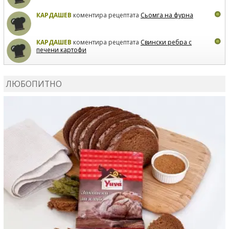
КАРДАШЕВ
коментира рецептата
Сьомга на фурна
КАРДАШЕВ
коментира рецептата
Свински ребра с
печени картофи
ВЛАДИМИРА
сготви
Пилешко с бяло вино и лимон
ЛЮБОПИТНО
MARINA_VITA
коментира рецептата
Киноа със
зеленчуци