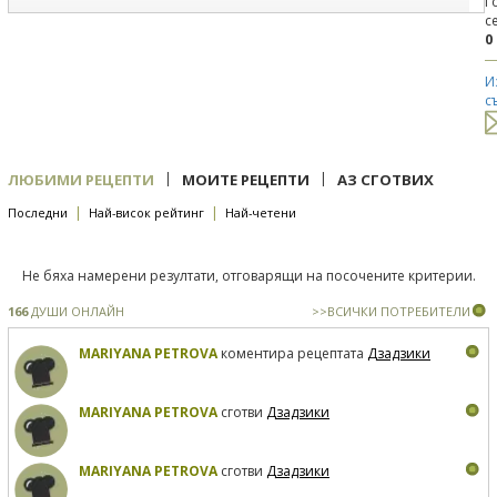
Г
с
0
И
с
|
|
ЛЮБИМИ РЕЦЕПТИ
МОИТЕ РЕЦЕПТИ
АЗ СГОТВИХ
|
|
Последни
Най-висок рейтинг
Най-четени
Не бяха намерени резултати, отговарящи на посочените критерии.
166
ДУШИ ОНЛАЙН
>>ВСИЧКИ ПОТРЕБИТЕЛИ
MARIYANA PETROVA
коментира рецептата
Дзадзики
MARIYANA PETROVA
сготви
Дзадзики
MARIYANA PETROVA
сготви
Дзадзики