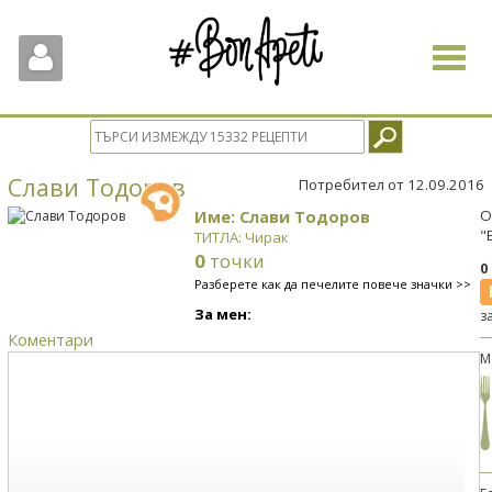
Toggle
navigat
Слави Тодоров
Потребител от 12.09.2016
Име: Слави Тодоров
О
"
ТИТЛА: Чирак
0
точки
0
Разберете как да печелите повече значки >>
За мен:
з
Коментари
М