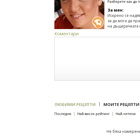
Разберете как да 
За мен:
Искрено се надяв
за да мога да пр
на дъщеричката 
Коментари
|
ЛЮБИМИ РЕЦЕПТИ
МОИТЕ РЕЦЕПТИ
|
|
Последни
Най-висок рейтинг
Най-четени
Не бяха намерени