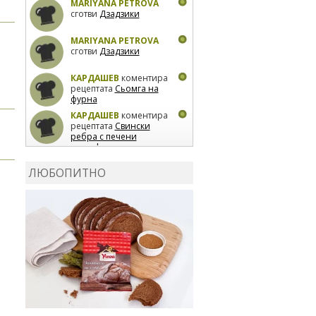
MARIYANA PETROVA
сготви
Дзадзики
MARIYANA PETROVA
сготви
Дзадзики
КАРДАШЕВ
коментира
рецептата
Сьомга на
фурна
КАРДАШЕВ
коментира
рецептата
Свински
ребра с печени
картофи
ВЛАДИМИРА
сготви
Пилешко с бяло вино и
ЛЮБОПИТНО
лимон
MARINA_VITA
коментира рецептата
Киноа със зеленчуци