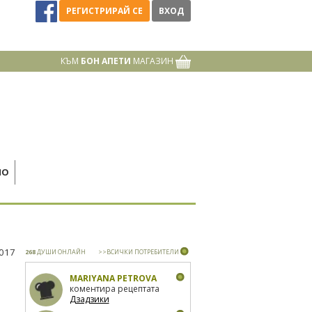
РЕГИСТРИРАЙ СЕ
ВХОД
КЪМ
БОН АПЕТИ
МАГАЗИН
НО
2017
268
ДУШИ ОНЛАЙН
>>ВСИЧКИ ПОТРЕБИТЕЛИ
MARIYANA PETROVA
коментира рецептата
Дзадзики