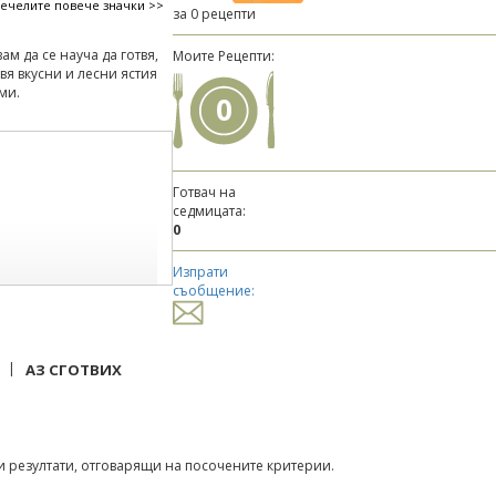
печелите повече значки >>
за 0 рецепти
ам да се науча да готвя,
Моите Рецепти:
авя вкусни и лесни ястия
ми.
0
Готвач на
седмицата:
0
Изпрати
съобщение:
|
АЗ СГОТВИХ
 резултати, отговарящи на посочените критерии.