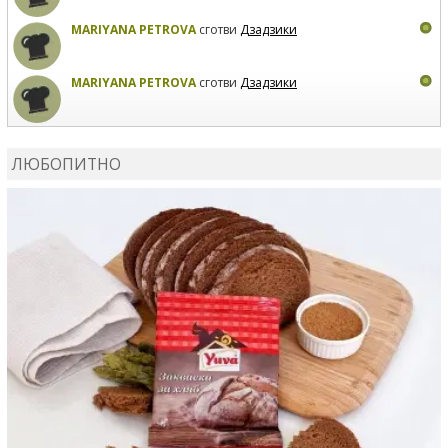
MARIYANA PETROVA
сготви
Дзадзики
MARIYANA PETROVA
сготви
Дзадзики
КАРДАШЕВ
коментира рецептата
Сьомга на фурна
ЛЮБОПИТНО
КАРДАШЕВ
коментира рецептата
Свински ребра с
печени картофи