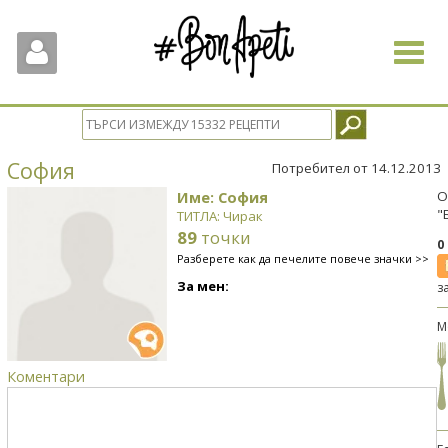
Toggle
navigat
София
Потребител от 14.12.2013
Име: София
О
"
ТИТЛА: Чирак
89
точки
0
Разберете как да печелите повече значки >>
За мен:
з
М
Коментари