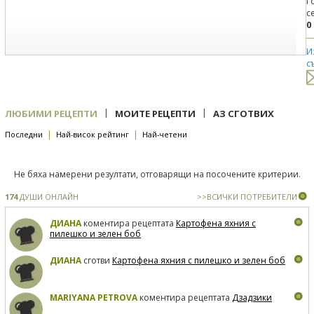
Г
с
0
И
с
|
|
ЛЮБИМИ РЕЦЕПТИ
МОИТЕ РЕЦЕПТИ
АЗ СГОТВИХ
|
|
Последни
Най-висок рейтинг
Най-четени
Не бяха намерени резултати, отговарящи на посочените критерии.
174
ДУШИ ОНЛАЙН
>>ВСИЧКИ ПОТРЕБИТЕЛИ
ДИАНА
коментира рецептата
Картофена яхния с
пилешко и зелен боб
ДИАНА
сготви
Картофена яхния с пилешко и зелен боб
MARIYANA PETROVA
коментира рецептата
Дзадзики