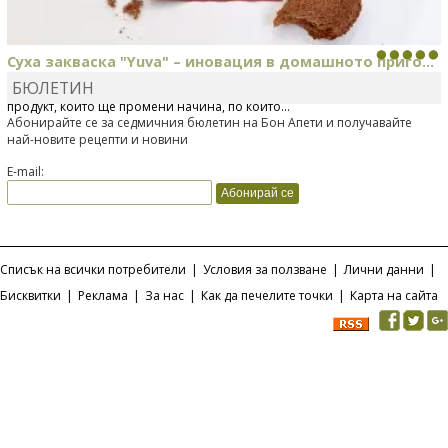
Суха закваска "Yuva" – иновация в домашното приго...
БЮЛЕТИН
Отскоро Лесафр България стартира предлагането на изцяло нов
продукт, който ще промени начина, по който...
Абонирайте се за седмичния бюлетин на Бон Апети и получавайте
най-новите рецепти и новини
E-mail:
Списък на всички потребители
|
Условия за ползване
|
Лични данни
|
Бисквитки
|
Реклама
|
За нас
|
Как да печелите точки
|
Карта на сайта