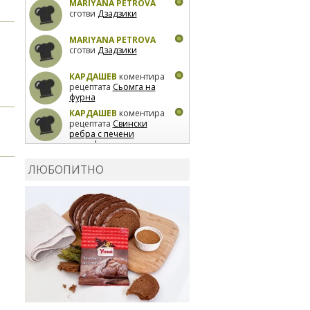
MARIYANA PETROVA
сготви
Дзадзики
MARIYANA PETROVA
сготви
Дзадзики
КАРДАШЕВ
коментира
рецептата
Сьомга на
фурна
КАРДАШЕВ
коментира
рецептата
Свински
ребра с печени
картофи
ВЛАДИМИРА
сготви
Пилешко с бяло вино и
ЛЮБОПИТНО
лимон
MARINA_VITA
коментира рецептата
Киноа със зеленчуци