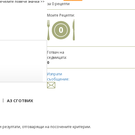
печелите повече значки >>
за 0 рецепти
Моите Рецепти:
0
Готвач на
седмицата:
0
Изпрати
съобщение:
|
АЗ СГОТВИХ
 резултати, отговарящи на посочените критерии.