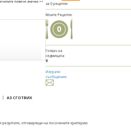
печелите повече значки >>
за 0 рецепти
Моите Рецепти:
0
Готвач на
седмицата:
0
Изпрати
съобщение:
|
АЗ СГОТВИХ
 резултати, отговарящи на посочените критерии.