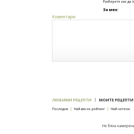
Разберете как да 
За мен:
Коментари
|
ЛЮБИМИ РЕЦЕПТИ
МОИТЕ РЕЦЕПТИ
|
|
Последни
Най-висок рейтинг
Най-четени
Не бяха намерени