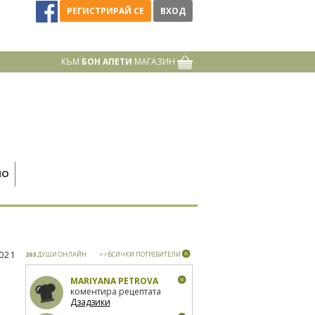
РЕГИСТРИРАЙ СЕ
ВХОД
КЪМ
БОН АПЕТИ
МАГАЗИН
НО
2021
263
ДУШИ ОНЛАЙН
>>ВСИЧКИ ПОТРЕБИТЕЛИ
MARIYANA PETROVA
коментира рецептата
Дзадзики