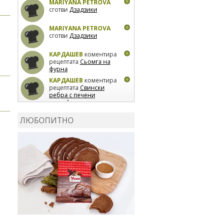
MARIYANA PETROVA
сготви
Дзадзики
MARIYANA PETROVA
сготви
Дзадзики
КАРДАШЕВ
коментира
рецептата
Сьомга на
фурна
КАРДАШЕВ
коментира
рецептата
Свински
ребра с печени
картофи
ВЛАДИМИРА
сготви
Пилешко с бяло вино и
ЛЮБОПИТНО
лимон
MARINA_VITA
коментира рецептата
Киноа със зеленчуци