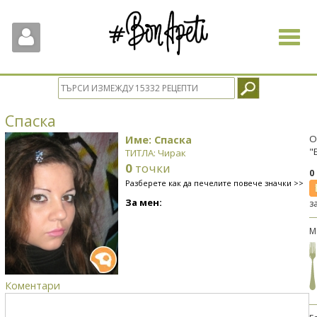
Toggle
navigat
Спаска
Име: Спаска
О
"
ТИТЛА: Чирак
0
точки
0
Разберете как да печелите повече значки >>
За мен:
з
М
Коментари