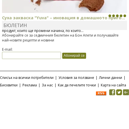
Суха закваска "Yuva" – иновация в домашното приго...
БЮЛЕТИН
Отскоро Лесафр България стартира предлагането на изцяло нов
продукт, който ще промени начина, по който...
Абонирайте се за седмичния бюлетин на Бон Апети и получавайте
най-новите рецепти и новини
E-mail:
Списък на всички потребители
|
Условия за ползване
|
Лични данни
|
Бисквитки
|
Реклама
|
За нас
|
Как да печелите точки
|
Карта на сайта