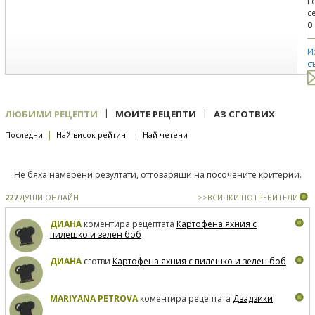
Г
с
0
И
с
|
|
ЛЮБИМИ РЕЦЕПТИ
МОИТЕ РЕЦЕПТИ
АЗ СГОТВИХ
|
|
Последни
Най-висок рейтинг
Най-четени
Не бяха намерени резултати, отговарящи на посочените критерии.
227
ДУШИ ОНЛАЙН
>>ВСИЧКИ ПОТРЕБИТЕЛИ
ДИАНА
коментира рецептата
Картофена яхния с
пилешко и зелен боб
ДИАНА
сготви
Картофена яхния с пилешко и зелен боб
MARIYANA PETROVA
коментира рецептата
Дзадзики