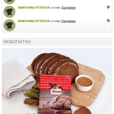
MARIYANA PETROVA
сготви
Дзадзики
MARIYANA PETROVA
сготви
Дзадзики
КАРДАШЕВ
коментира рецептата
Сьомга на фурна
ЛЮБОПИТНО
КАРДАШЕВ
коментира рецептата
Свински ребра с
печени картофи