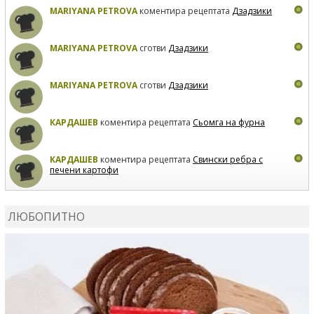
MARIYANA PETROVA
коментира рецептата
Дзадзики
MARIYANA PETROVA
сготви
Дзадзики
MARIYANA PETROVA
сготви
Дзадзики
КАРДАШЕВ
коментира рецептата
Сьомга на фурна
КАРДАШЕВ
коментира рецептата
Свински ребра с
печени картофи
ВЛАДИМИРА
сготви
Пилешко с бяло вино и лимон
ЛЮБОПИТНО
MARINA_VITA
коментира рецептата
Киноа със
зеленчуци