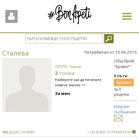
Toggle
navigat
Сталева
Потребител от 10.06.2015
Общ брой
ТИТЛА: Чирак
"Браво!":
3
точки
0 пъти
Разберете как да печелите
повече значки >>
за 0
За мен:
рецепти
Изпрати
съобщение:
233
ДУШИ ОНЛАЙН
>>ВСИЧКИ ПОТРЕБИТЕЛИ