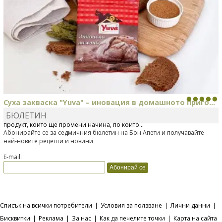
Суха закваска "Yuva" – иновация в домашното приго...
БЮЛЕТИН
Отскоро Лесафр България стартира предлагането на изцяло нов
продукт, който ще промени начина, по който...
Абонирайте се за седмичния бюлетин на Бон Апети и получавайте
най-новите рецепти и новини
E-mail:
Списък на всички потребители
|
Условия за ползване
|
Лични данни
|
Бисквитки
|
Реклама
|
За нас
|
Как да печелите точки
|
Карта на сайта