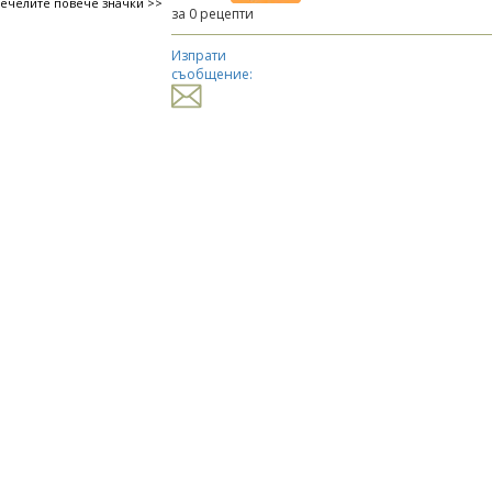
печелите повече значки >>
за 0 рецепти
Изпрати
съобщение: