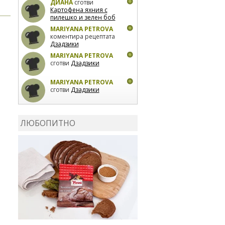
ДИАНА
сготви
Картофена яхния с
пилешко и зелен боб
MARIYANA PETROVA
коментира рецептата
Дзадзики
MARIYANA PETROVA
сготви
Дзадзики
MARIYANA PETROVA
сготви
Дзадзики
КАРДАШЕВ
коментира
рецептата
Сьомга на
ЛЮБОПИТНО
фурна
КАРДАШЕВ
коментира
рецептата
Свински
ребра с печени
картофи