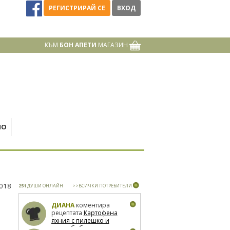
РЕГИСТРИРАЙ СЕ
ВХОД
КЪМ
БОН АПЕТИ
МАГАЗИН
НО
2018
251
ДУШИ ОНЛАЙН
>>ВСИЧКИ ПОТРЕБИТЕЛИ
ДИАНА
коментира
рецептата
Картофена
яхния с пилешко и
зелен боб