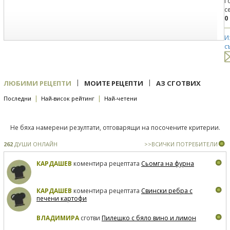
Г
с
0
И
с
|
|
ЛЮБИМИ РЕЦЕПТИ
МОИТЕ РЕЦЕПТИ
АЗ СГОТВИХ
|
|
Последни
Най-висок рейтинг
Най-четени
Не бяха намерени резултати, отговарящи на посочените критерии.
262
ДУШИ ОНЛАЙН
>>ВСИЧКИ ПОТРЕБИТЕЛИ
КАРДАШЕВ
коментира рецептата
Сьомга на фурна
КАРДАШЕВ
коментира рецептата
Свински ребра с
печени картофи
ВЛАДИМИРА
сготви
Пилешко с бяло вино и лимон