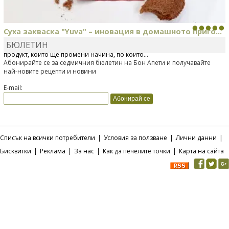
Суха закваска "Yuva" – иновация в домашното приго...
БЮЛЕТИН
Отскоро Лесафр България стартира предлагането на изцяло нов
продукт, който ще промени начина, по който...
Абонирайте се за седмичния бюлетин на Бон Апети и получавайте
най-новите рецепти и новини
E-mail:
Списък на всички потребители
|
Условия за ползване
|
Лични данни
|
Бисквитки
|
Реклама
|
За нас
|
Как да печелите точки
|
Карта на сайта