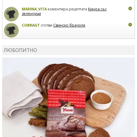
MARINA_VITA
коментира рецептата
Киноа със
зеленчуци
COBRAGT
сготви
Свинско брачоле
EVTEDI
сготви
Печени свински ребра
ЛЮБОПИТНО
DANKOLOVA
сготви
Фокача със синьо сирене, лук и
орехи