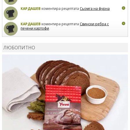
КАРДАШЕВ
коментира рецептата
Сьомга на фурна
КАРДАШЕВ
коментира рецептата
Свински ребра с
печени картофи
ВЛАДИМИРА
сготви
Пилешко с бяло вино и лимон
ЛЮБОПИТНО
MARINA_VITA
коментира рецептата
Киноа със
зеленчуци