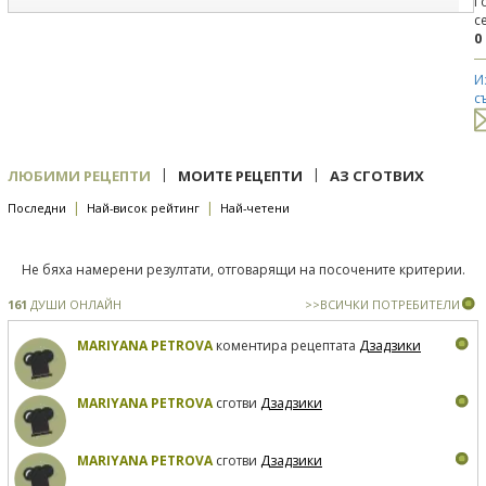
Г
с
0
И
с
|
|
ЛЮБИМИ РЕЦЕПТИ
МОИТЕ РЕЦЕПТИ
АЗ СГОТВИХ
|
|
Последни
Най-висок рейтинг
Най-четени
Не бяха намерени резултати, отговарящи на посочените критерии.
161
ДУШИ ОНЛАЙН
>>ВСИЧКИ ПОТРЕБИТЕЛИ
MARIYANA PETROVA
коментира рецептата
Дзадзики
MARIYANA PETROVA
сготви
Дзадзики
MARIYANA PETROVA
сготви
Дзадзики