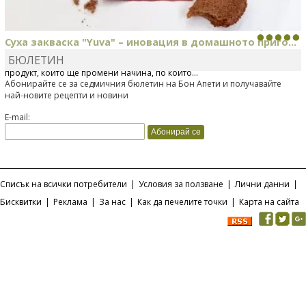
Суха закваска "Yuva" – иновация в домашното приго...
БЮЛЕТИН
Отскоро Лесафр България стартира предлагането на изцяло нов
продукт, който ще промени начина, по който...
Абонирайте се за седмичния бюлетин на Бон Апети и получавайте
най-новите рецепти и новини
E-mail:
Списък на всички потребители
|
Условия за ползване
|
Лични данни
|
Бисквитки
|
Реклама
|
За нас
|
Как да печелите точки
|
Карта на сайта