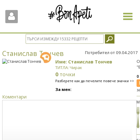
Toggle
navigat
Станислав Тончев
Потребител от 09.04.2017
Име: Станислав Тончев
О
"
ТИТЛА: Чирак
0
точки
0
Разберете как да печелите повече значки >>
За мен:
з
Коментари
М