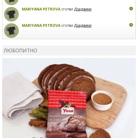
MARIYANA PETROVA
сготви
Дзадзики
MARIYANA PETROVA
сготви
Дзадзики
КАРДАШЕВ
коментира рецептата
Сьомга на фурна
ЛЮБОПИТНО
КАРДАШЕВ
коментира рецептата
Свински ребра с
печени картофи