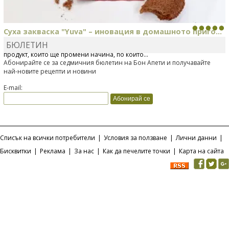
Суха закваска "Yuva" – иновация в домашното приго...
БЮЛЕТИН
Отскоро Лесафр България стартира предлагането на изцяло нов
продукт, който ще промени начина, по който...
Абонирайте се за седмичния бюлетин на Бон Апети и получавайте
най-новите рецепти и новини
E-mail:
Списък на всички потребители
|
Условия за ползване
|
Лични данни
|
Бисквитки
|
Реклама
|
За нас
|
Как да печелите точки
|
Карта на сайта