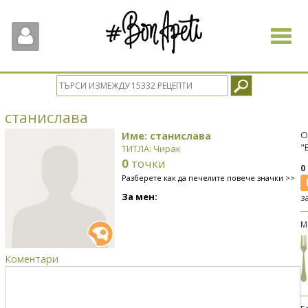
Toggle
navigat
станислава
Име: станислава
О
"
ТИТЛА: Чирак
0
точки
0
Разберете как да печелите повече значки >>
За мен:
з
М
Коментари