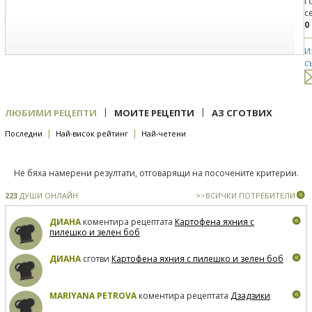
Г
с
0
И
с
|
|
ЛЮБИМИ РЕЦЕПТИ
МОИТЕ РЕЦЕПТИ
АЗ СГОТВИХ
|
|
Последни
Най-висок рейтинг
Най-четени
Не бяха намерени резултати, отговарящи на посочените критерии.
223
ДУШИ ОНЛАЙН
>>ВСИЧКИ ПОТРЕБИТЕЛИ
ДИАНА
коментира рецептата
Картофена яхния с
пилешко и зелен боб
ДИАНА
сготви
Картофена яхния с пилешко и зелен боб
MARIYANA PETROVA
коментира рецептата
Дзадзики