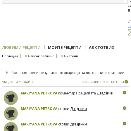
Г
с
0
И
с
|
|
ЛЮБИМИ РЕЦЕПТИ
МОИТЕ РЕЦЕПТИ
АЗ СГОТВИХ
|
|
Последни
Най-висок рейтинг
Най-четени
Не бяха намерени резултати, отговарящи на посочените критерии.
163
ДУШИ ОНЛАЙН
>>ВСИЧКИ ПОТРЕБИТЕЛИ
MARIYANA PETROVA
коментира рецептата
Дзадзики
MARIYANA PETROVA
сготви
Дзадзики
MARIYANA PETROVA
сготви
Дзадзики