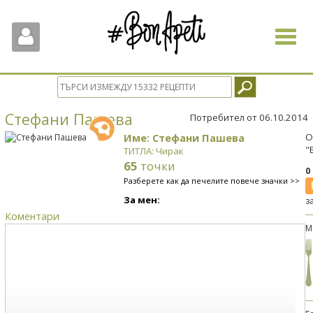
Toggle
navigat
Стефани Пашева
Потребител от 06.10.2014
Име: Стефани Пашева
О
"
ТИТЛА: Чирак
65
точки
0
Разберете как да печелите повече значки >>
За мен:
з
Коментари
М