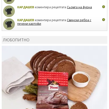
КАРДАШЕВ
коментира рецептата
Сьомга на фурна
КАРДАШЕВ
коментира рецептата
Свински ребра с
печени картофи
ВЛАДИМИРА
сготви
Пилешко с бяло вино и лимон
ЛЮБОПИТНО
MARINA_VITA
коментира рецептата
Киноа със
зеленчуци