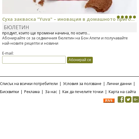
Суха закваска "Yuva" – иновация в домашното приго...
БЮЛЕТИН
Отскоро Лесафр България стартира предлагането на изцяло нов
продукт, който ще промени начина, по който...
Абонирайте се за седмичния бюлетин на Бон Апети и получавайте
най-новите рецепти и новини
E-mail:
Списък на всички потребители
|
Условия за ползване
|
Лични данни
|
Бисквитки
|
Реклама
|
За нас
|
Как да печелите точки
|
Карта на сайта