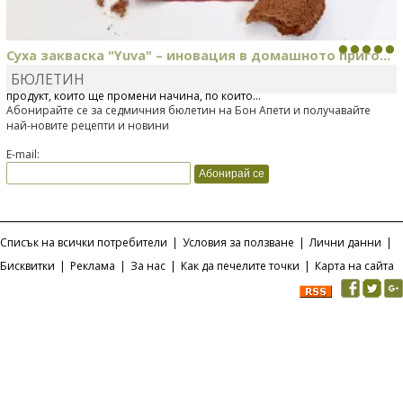
Суха закваска "Yuva" – иновация в домашното приго...
БЮЛЕТИН
Отскоро Лесафр България стартира предлагането на изцяло нов
продукт, който ще промени начина, по който...
Абонирайте се за седмичния бюлетин на Бон Апети и получавайте
най-новите рецепти и новини
E-mail:
Списък на всички потребители
|
Условия за ползване
|
Лични данни
|
Бисквитки
|
Реклама
|
За нас
|
Как да печелите точки
|
Карта на сайта