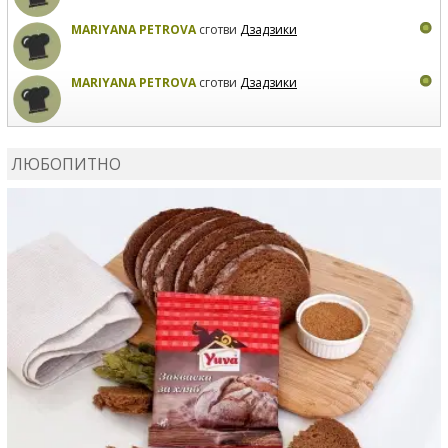
MARIYANA PETROVA
сготви
Дзадзики
MARIYANA PETROVA
сготви
Дзадзики
КАРДАШЕВ
коментира рецептата
Сьомга на фурна
ЛЮБОПИТНО
КАРДАШЕВ
коментира рецептата
Свински ребра с
печени картофи