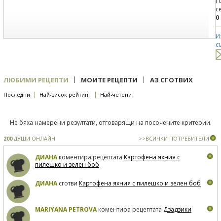
Г
с
0
И
с
|
|
ЛЮБИМИ РЕЦЕПТИ
МОИТЕ РЕЦЕПТИ
АЗ СГОТВИХ
|
|
Последни
Най-висок рейтинг
Най-четени
Не бяха намерени резултати, отговарящи на посочените критерии.
200
ДУШИ ОНЛАЙН
>>ВСИЧКИ ПОТРЕБИТЕЛИ
ДИАНА
коментира рецептата
Картофена яхния с
пилешко и зелен боб
ДИАНА
сготви
Картофена яхния с пилешко и зелен боб
MARIYANA PETROVA
коментира рецептата
Дзадзики