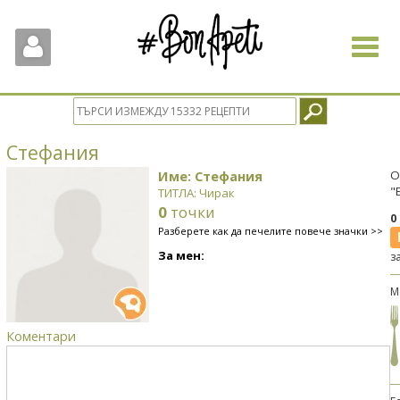
Toggle
navigat
Стефания
Име: Стефания
О
"
ТИТЛА: Чирак
0
точки
0
Разберете как да печелите повече значки >>
За мен:
з
М
Коментари