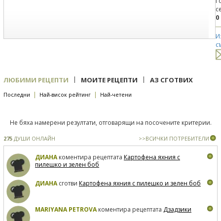
Г
с
0
И
с
|
|
ЛЮБИМИ РЕЦЕПТИ
МОИТЕ РЕЦЕПТИ
АЗ СГОТВИХ
|
|
Последни
Най-висок рейтинг
Най-четени
Не бяха намерени резултати, отговарящи на посочените критерии.
275
ДУШИ ОНЛАЙН
>>ВСИЧКИ ПОТРЕБИТЕЛИ
ДИАНА
коментира рецептата
Картофена яхния с
пилешко и зелен боб
ДИАНА
сготви
Картофена яхния с пилешко и зелен боб
MARIYANA PETROVA
коментира рецептата
Дзадзики