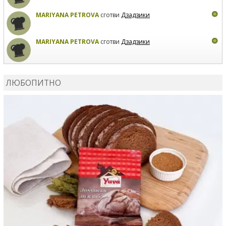
MARIYANA PETROVA
сготви
Дзадзики
MARIYANA PETROVA
сготви
Дзадзики
КАРДАШЕВ
коментира рецептата
Сьомга на фурна
ЛЮБОПИТНО
КАРДАШЕВ
коментира рецептата
Свински ребра с
печени картофи