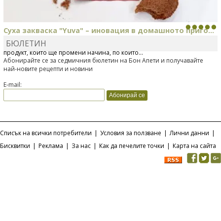
Суха закваска "Yuva" – иновация в домашното приго...
БЮЛЕТИН
Отскоро Лесафр България стартира предлагането на изцяло нов
продукт, който ще промени начина, по който...
Абонирайте се за седмичния бюлетин на Бон Апети и получавайте
най-новите рецепти и новини
E-mail:
Списък на всички потребители
|
Условия за ползване
|
Лични данни
|
Бисквитки
|
Реклама
|
За нас
|
Как да печелите точки
|
Карта на сайта