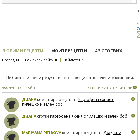
Г
с
0
И
с
|
|
ЛЮБИМИ РЕЦЕПТИ
МОИТЕ РЕЦЕПТИ
АЗ СГОТВИХ
|
|
Последни
Най-висок рейтинг
Най-четени
Не бяха намерени резултати, отговарящи на посочените критерии.
195
ДУШИ ОНЛАЙН
>>ВСИЧКИ ПОТРЕБИТЕЛИ
ДИАНА
коментира рецептата
Картофена яхния с
пилешко и зелен боб
ДИАНА
сготви
Картофена яхния с пилешко и зелен боб
MARIYANA PETROVA
коментира рецептата
Дзадзики