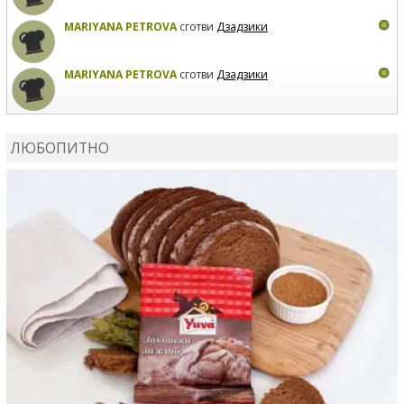
MARIYANA PETROVA
сготви
Дзадзики
MARIYANA PETROVA
сготви
Дзадзики
КАРДАШЕВ
коментира рецептата
Сьомга на фурна
ЛЮБОПИТНО
КАРДАШЕВ
коментира рецептата
Свински ребра с
печени картофи