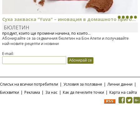
Суха закваска "Yuva" – иновация в домашното приго...
БЮЛЕТИН
Отскоро Лесафр България стартира предлагането на изцяло нов
продукт, който ще промени начина, по който...
Абонирайте се за седмичния бюлетин на Бон Апети и получавайте
най-новите рецепти и новини
E-mail:
Списък на всички потребители
|
Условия за ползване
|
Лични данни
|
Бисквитки
|
Реклама
|
За нас
|
Как да печелите точки
|
Карта на сайта