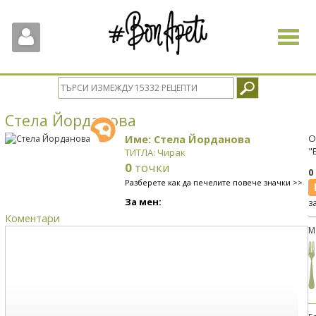
Toggle
navigat
Стела Йорданова
Име: Стела Йорданова
О
"
ТИТЛА: Чирак
0
точки
0
Разберете как да печелите повече значки >>
За мен:
з
Коментари
М