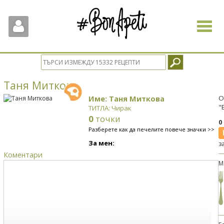
Toggle
navigat
Таня Миткова
Име: Таня Миткова
О
"
ТИТЛА: Чирак
0
точки
0
Разберете как да печелите повече значки >>
За мен:
з
Коментари
М