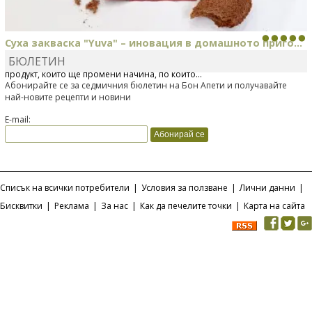
Суха закваска "Yuva" – иновация в домашното приго...
БЮЛЕТИН
Отскоро Лесафр България стартира предлагането на изцяло нов
продукт, който ще промени начина, по който...
Абонирайте се за седмичния бюлетин на Бон Апети и получавайте
най-новите рецепти и новини
E-mail:
Списък на всички потребители
|
Условия за ползване
|
Лични данни
|
Бисквитки
|
Реклама
|
За нас
|
Как да печелите точки
|
Карта на сайта