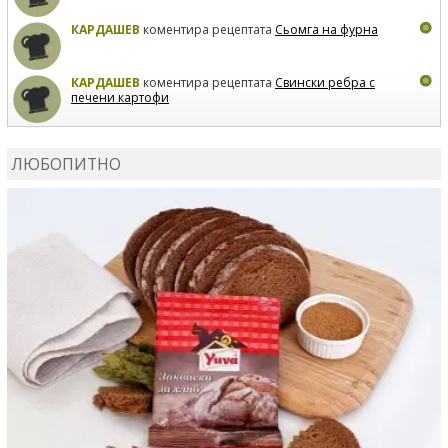
КАРДАШЕВ
коментира рецептата
Сьомга на фурна
КАРДАШЕВ
коментира рецептата
Свински ребра с
печени картофи
ВЛАДИМИРА
сготви
Пилешко с бяло вино и лимон
ЛЮБОПИТНО
MARINA_VITA
коментира рецептата
Киноа със
зеленчуци