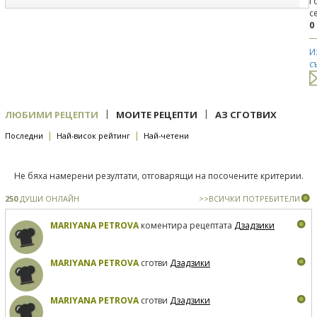
Г
с
0
И
с
|
|
ЛЮБИМИ РЕЦЕПТИ
МОИТЕ РЕЦЕПТИ
АЗ СГОТВИХ
|
|
Последни
Най-висок рейтинг
Най-четени
Не бяха намерени резултати, отговарящи на посочените критерии.
250
ДУШИ ОНЛАЙН
>>ВСИЧКИ ПОТРЕБИТЕЛИ
MARIYANA PETROVA
коментира рецептата
Дзадзики
MARIYANA PETROVA
сготви
Дзадзики
MARIYANA PETROVA
сготви
Дзадзики