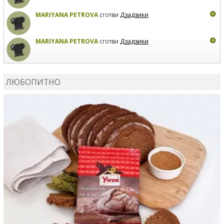
MARIYANA PETROVA
сготви
Дзадзики
MARIYANA PETROVA
сготви
Дзадзики
КАРДАШЕВ
коментира рецептата
Сьомга на фурна
ЛЮБОПИТНО
КАРДАШЕВ
коментира рецептата
Свински ребра с
печени картофи