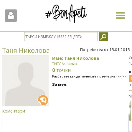
Toggle
navigat
Таня Николова
Потребител от 15.01.2015
Име: Таня Николова
О
"
ТИТЛА: Чирак
0
точки
0
Разберете как да печелите повече значки >>
За мен:
з
М
Коментари