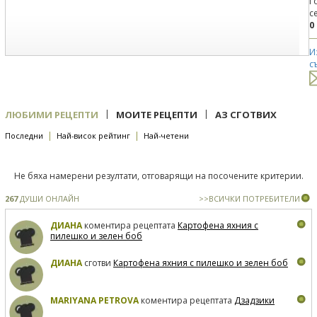
Г
с
0
И
с
|
|
ЛЮБИМИ РЕЦЕПТИ
МОИТЕ РЕЦЕПТИ
АЗ СГОТВИХ
|
|
Последни
Най-висок рейтинг
Най-четени
Не бяха намерени резултати, отговарящи на посочените критерии.
267
ДУШИ ОНЛАЙН
>>ВСИЧКИ ПОТРЕБИТЕЛИ
ДИАНА
коментира рецептата
Картофена яхния с
пилешко и зелен боб
ДИАНА
сготви
Картофена яхния с пилешко и зелен боб
MARIYANA PETROVA
коментира рецептата
Дзадзики