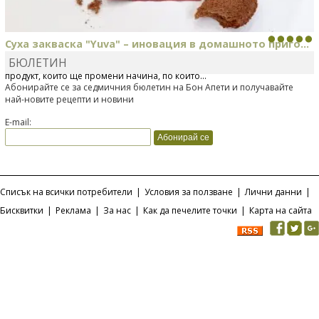
Суха закваска "Yuva" – иновация в домашното приго...
БЮЛЕТИН
Отскоро Лесафр България стартира предлагането на изцяло нов
продукт, който ще промени начина, по който...
Абонирайте се за седмичния бюлетин на Бон Апети и получавайте
най-новите рецепти и новини
E-mail:
Списък на всички потребители
|
Условия за ползване
|
Лични данни
|
Бисквитки
|
Реклама
|
За нас
|
Как да печелите точки
|
Карта на сайта