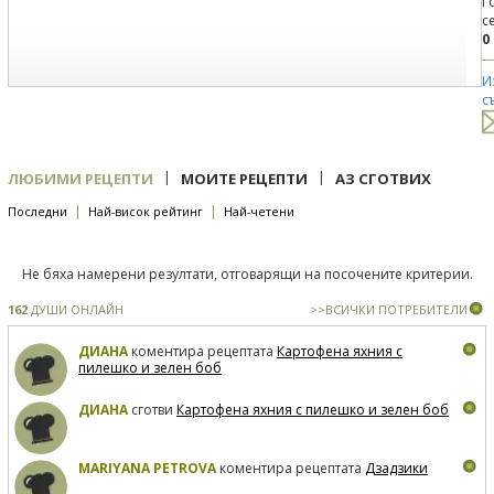
Г
с
0
И
с
|
|
ЛЮБИМИ РЕЦЕПТИ
МОИТЕ РЕЦЕПТИ
АЗ СГОТВИХ
|
|
Последни
Най-висок рейтинг
Най-четени
Не бяха намерени резултати, отговарящи на посочените критерии.
162
ДУШИ ОНЛАЙН
>>ВСИЧКИ ПОТРЕБИТЕЛИ
ДИАНА
коментира рецептата
Картофена яхния с
пилешко и зелен боб
ДИАНА
сготви
Картофена яхния с пилешко и зелен боб
MARIYANA PETROVA
коментира рецептата
Дзадзики