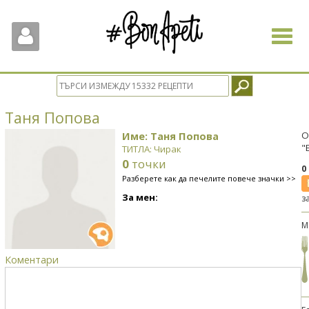
Toggle
navigat
Таня Попова
Име: Таня Попова
О
"
ТИТЛА: Чирак
0
точки
0
Разберете как да печелите повече значки >>
За мен:
з
М
Коментари