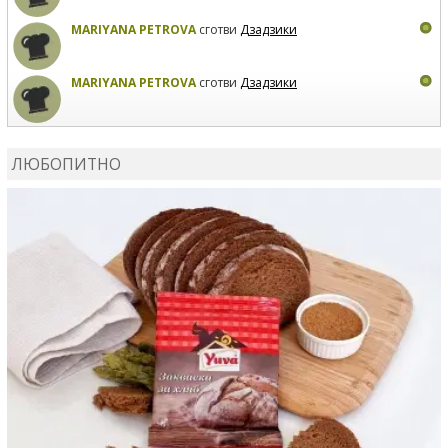
MARIYANA PETROVA
сготви
Дзадзики
MARIYANA PETROVA
сготви
Дзадзики
КАРДАШЕВ
коментира рецептата
Сьомга на фурна
ЛЮБОПИТНО
КАРДАШЕВ
коментира рецептата
Свински ребра с
печени картофи