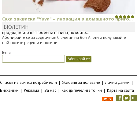
Суха закваска "Yuva" – иновация в домашното приго...
БЮЛЕТИН
Отскоро Лесафр България стартира предлагането на изцяло нов
продукт, който ще промени начина, по който...
Абонирайте се за седмичния бюлетин на Бон Апети и получавайте
най-новите рецепти и новини
E-mail:
Списък на всички потребители
|
Условия за ползване
|
Лични данни
|
Бисквитки
|
Реклама
|
За нас
|
Как да печелите точки
|
Карта на сайта