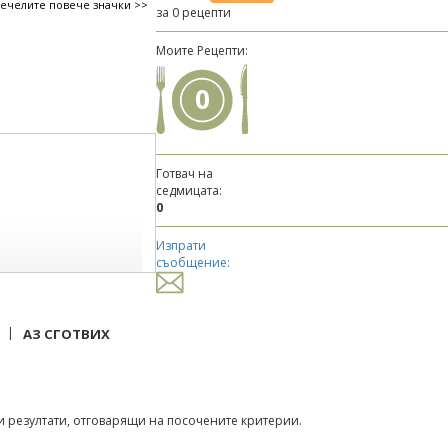
печелите повече значки >>
за 0 рецепти
Моите Рецепти:
0
Готвач на
седмицата:
0
Изпрати
съобщение:
|
АЗ СГОТВИХ
 резултати, отговарящи на посочените критерии.