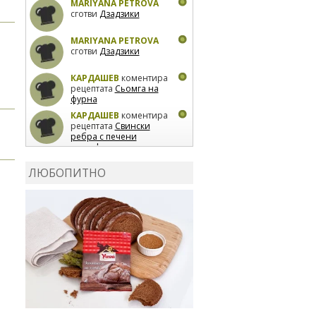
MARIYANA PETROVA
сготви
Дзадзики
MARIYANA PETROVA
сготви
Дзадзики
КАРДАШЕВ
коментира
рецептата
Сьомга на
фурна
КАРДАШЕВ
коментира
рецептата
Свински
ребра с печени
картофи
ВЛАДИМИРА
сготви
Пилешко с бяло вино и
ЛЮБОПИТНО
лимон
MARINA_VITA
коментира рецептата
Киноа със зеленчуци