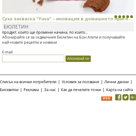
Суха закваска "Yuva" – иновация в домашното приго...
БЮЛЕТИН
Отскоро Лесафр България стартира предлагането на изцяло нов
продукт, който ще промени начина, по който...
Абонирайте се за седмичния бюлетин на Бон Апети и получавайте
най-новите рецепти и новини
E-mail:
Списък на всички потребители
|
Условия за ползване
|
Лични данни
|
Бисквитки
|
Реклама
|
За нас
|
Как да печелите точки
|
Карта на сайта