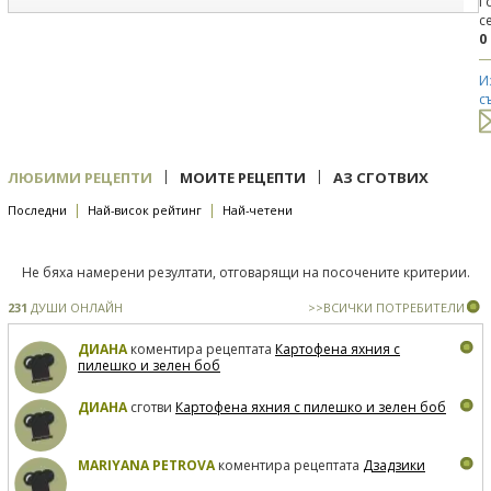
Г
с
0
И
с
|
|
ЛЮБИМИ РЕЦЕПТИ
МОИТЕ РЕЦЕПТИ
АЗ СГОТВИХ
|
|
Последни
Най-висок рейтинг
Най-четени
Не бяха намерени резултати, отговарящи на посочените критерии.
231
ДУШИ ОНЛАЙН
>>ВСИЧКИ ПОТРЕБИТЕЛИ
ДИАНА
коментира рецептата
Картофена яхния с
пилешко и зелен боб
ДИАНА
сготви
Картофена яхния с пилешко и зелен боб
MARIYANA PETROVA
коментира рецептата
Дзадзики