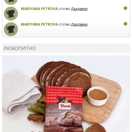
MARIYANA PETROVA
сготви
Дзадзики
MARIYANA PETROVA
сготви
Дзадзики
КАРДАШЕВ
коментира рецептата
Сьомга на фурна
ЛЮБОПИТНО
КАРДАШЕВ
коментира рецептата
Свински ребра с
печени картофи