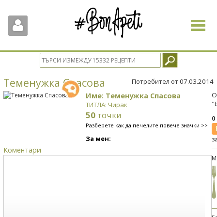
Toggle
navigat
Теменужка Спасова
Потребител от 07.03.2014
Име: Теменужка Спасова
О
"
ТИТЛА: Чирак
50
точки
0
Разберете как да печелите повече значки >>
За мен:
з
Коментари
М