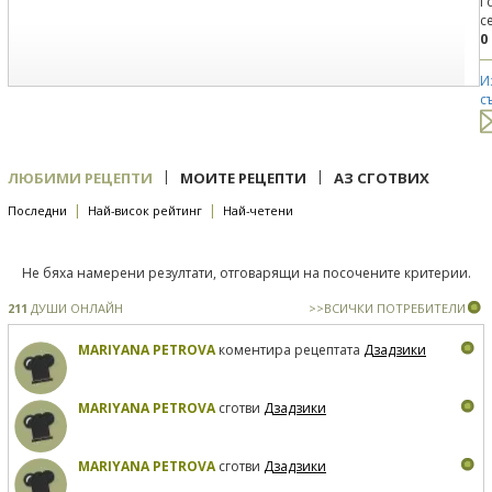
Г
с
0
И
с
|
|
ЛЮБИМИ РЕЦЕПТИ
МОИТЕ РЕЦЕПТИ
АЗ СГОТВИХ
|
|
Последни
Най-висок рейтинг
Най-четени
Не бяха намерени резултати, отговарящи на посочените критерии.
211
ДУШИ ОНЛАЙН
>>ВСИЧКИ ПОТРЕБИТЕЛИ
MARIYANA PETROVA
коментира рецептата
Дзадзики
MARIYANA PETROVA
сготви
Дзадзики
MARIYANA PETROVA
сготви
Дзадзики