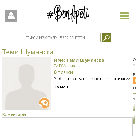
Toggle
navigat
Теми Шуманска
Име: Теми Шуманска
О
"
ТИТЛА: Чирак
0
точки
0
Разберете как да печелите повече значки >>
За мен:
з
М
Коментари