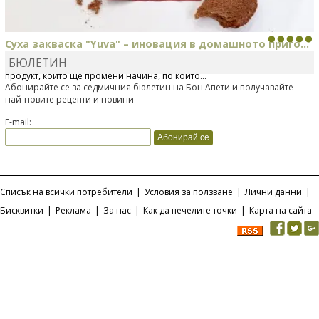
Суха закваска "Yuva" – иновация в домашното приго...
БЮЛЕТИН
Отскоро Лесафр България стартира предлагането на изцяло нов
продукт, който ще промени начина, по който...
Абонирайте се за седмичния бюлетин на Бон Апети и получавайте
най-новите рецепти и новини
E-mail:
Списък на всички потребители
|
Условия за ползване
|
Лични данни
|
Бисквитки
|
Реклама
|
За нас
|
Как да печелите точки
|
Карта на сайта