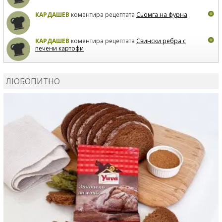
КАРДАШЕВ
коментира рецептата
Сьомга на фурна
КАРДАШЕВ
коментира рецептата
Свински ребра с
печени картофи
ВЛАДИМИРА
сготви
Пилешко с бяло вино и лимон
ЛЮБОПИТНО
MARINA_VITA
коментира рецептата
Киноа със
зеленчуци