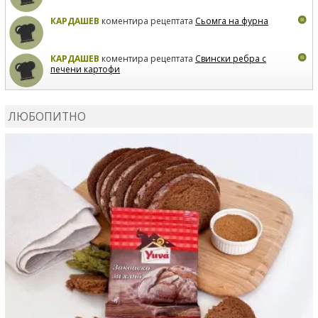
КАРДАШЕВ
коментира рецептата
Сьомга на фурна
КАРДАШЕВ
коментира рецептата
Свински ребра с
печени картофи
ВЛАДИМИРА
сготви
Пилешко с бяло вино и лимон
ЛЮБОПИТНО
MARINA_VITA
коментира рецептата
Киноа със
зеленчуци