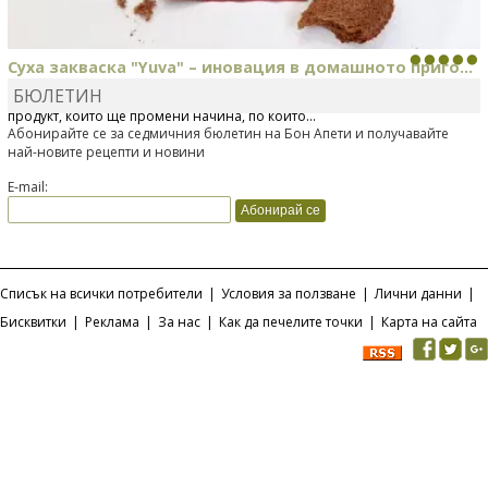
Суха закваска "Yuva" – иновация в домашното приго...
БЮЛЕТИН
Отскоро Лесафр България стартира предлагането на изцяло нов
продукт, който ще промени начина, по който...
Абонирайте се за седмичния бюлетин на Бон Апети и получавайте
най-новите рецепти и новини
E-mail:
Списък на всички потребители
|
Условия за ползване
|
Лични данни
|
Бисквитки
|
Реклама
|
За нас
|
Как да печелите точки
|
Карта на сайта