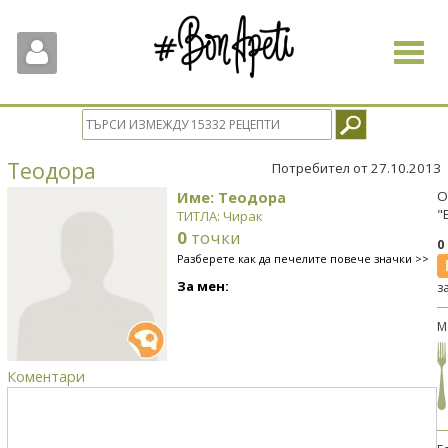
Toggle
navigat
Теодора
Потребител от 27.10.2013
Име: Теодора
О
"
ТИТЛА: Чирак
0
точки
0
Разберете как да печелите повече значки >>
За мен:
з
М
Коментари