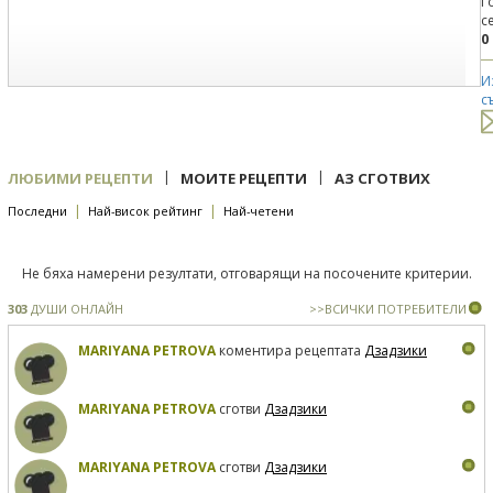
Г
с
0
И
с
|
|
ЛЮБИМИ РЕЦЕПТИ
МОИТЕ РЕЦЕПТИ
АЗ СГОТВИХ
|
|
Последни
Най-висок рейтинг
Най-четени
Не бяха намерени резултати, отговарящи на посочените критерии.
303
ДУШИ ОНЛАЙН
>>ВСИЧКИ ПОТРЕБИТЕЛИ
MARIYANA PETROVA
коментира рецептата
Дзадзики
MARIYANA PETROVA
сготви
Дзадзики
MARIYANA PETROVA
сготви
Дзадзики