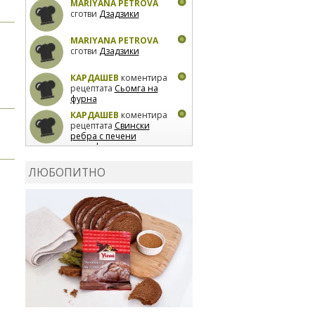
MARIYANA PETROVA
сготви
Дзадзики
MARIYANA PETROVA
сготви
Дзадзики
КАРДАШЕВ
коментира
рецептата
Сьомга на
фурна
КАРДАШЕВ
коментира
рецептата
Свински
ребра с печени
картофи
ВЛАДИМИРА
сготви
Пилешко с бяло вино и
ЛЮБОПИТНО
лимон
MARINA_VITA
коментира рецептата
Киноа със зеленчуци