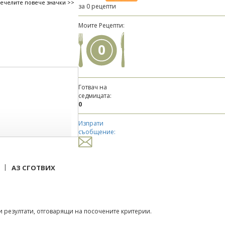
печелите повече значки >>
за 0 рецепти
Моите Рецепти:
0
Готвач на
седмицата:
0
Изпрати
съобщение:
|
АЗ СГОТВИХ
 резултати, отговарящи на посочените критерии.