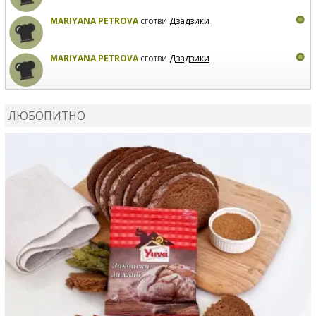
MARIYANA PETROVA
сготви
Дзадзики
MARIYANA PETROVA
сготви
Дзадзики
КАРДАШЕВ
коментира рецептата
Сьомга на фурна
ЛЮБОПИТНО
КАРДАШЕВ
коментира рецептата
Свински ребра с
печени картофи