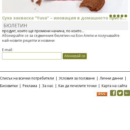
Суха закваска "Yuva" – иновация в домашното приго...
БЮЛЕТИН
Отскоро Лесафр България стартира предлагането на изцяло нов
продукт, който ще промени начина, по който...
Абонирайте се за седмичния бюлетин на Бон Апети и получавайте
най-новите рецепти и новини
E-mail:
Списък на всички потребители
|
Условия за ползване
|
Лични данни
|
Бисквитки
|
Реклама
|
За нас
|
Как да печелите точки
|
Карта на сайта