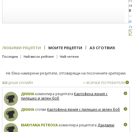
Г
с
0
И
с
|
|
ЛЮБИМИ РЕЦЕПТИ
МОИТЕ РЕЦЕПТИ
АЗ СГОТВИХ
|
|
Последни
Най-висок рейтинг
Най-четени
Не бяха намерени резултати, отговарящи на посочените критерии.
322
ДУШИ ОНЛАЙН
>>ВСИЧКИ ПОТРЕБИТЕЛИ
ДИАНА
коментира рецептата
Картофена яхния с
пилешко и зелен боб
ДИАНА
сготви
Картофена яхния с пилешко и зелен боб
MARIYANA PETROVA
коментира рецептата
Дзадзики