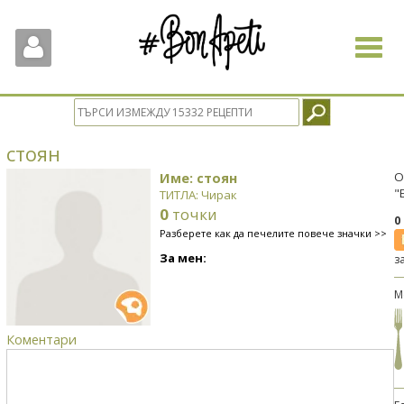
Toggle
navigat
стоян
Име: стоян
О
"
ТИТЛА: Чирак
0
точки
0
Разберете как да печелите повече значки >>
За мен:
з
М
Коментари