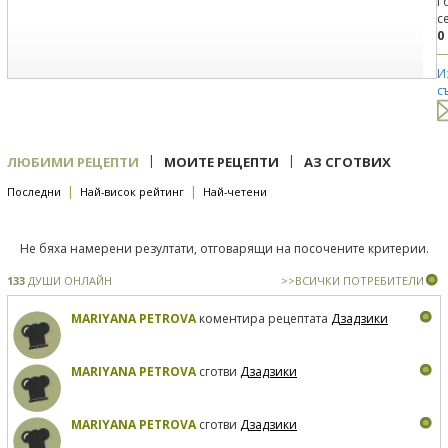
Г
с
0
И
с
|
|
ЛЮБИМИ РЕЦЕПТИ
МОИТЕ РЕЦЕПТИ
АЗ СГОТВИХ
|
|
Последни
Най-висок рейтинг
Най-четени
Не бяха намерени резултати, отговарящи на посочените критерии.
133
ДУШИ ОНЛАЙН
>>ВСИЧКИ ПОТРЕБИТЕЛИ
MARIYANA PETROVA
коментира рецептата
Дзадзики
MARIYANA PETROVA
сготви
Дзадзики
MARIYANA PETROVA
сготви
Дзадзики