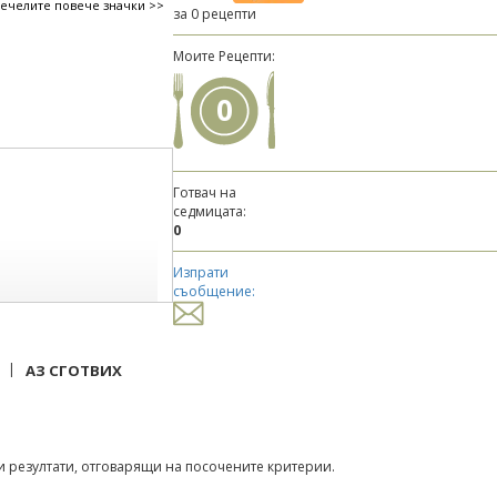
печелите повече значки >>
за 0 рецепти
Моите Рецепти:
0
Готвач на
седмицата:
0
Изпрати
съобщение:
|
АЗ СГОТВИХ
 резултати, отговарящи на посочените критерии.