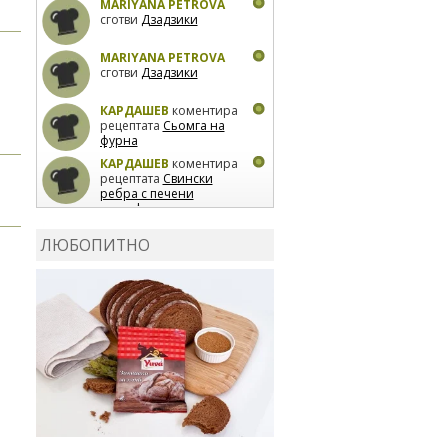
MARIYANA PETROVA
сготви
Дзадзики
MARIYANA PETROVA
сготви
Дзадзики
КАРДАШЕВ
коментира
рецептата
Сьомга на
фурна
КАРДАШЕВ
коментира
рецептата
Свински
ребра с печени
картофи
ВЛАДИМИРА
сготви
Пилешко с бяло вино и
ЛЮБОПИТНО
лимон
MARINA_VITA
коментира рецептата
Киноа със зеленчуци