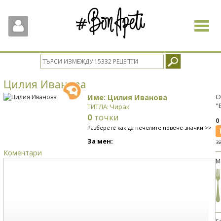
Toggle
navigat
Цилия Иванова
Име: Цилия Иванова
О
"
ТИТЛА: Чирак
0
точки
0
Разберете как да печелите повече значки >>
За мен:
з
Коментари
М