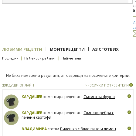
Г
с
0
И
с
|
|
ЛЮБИМИ РЕЦЕПТИ
МОИТЕ РЕЦЕПТИ
АЗ СГОТВИХ
|
|
Последни
Най-висок рейтинг
Най-четени
Не бяха намерени резултати, отговарящи на посочените критерии.
238
ДУШИ ОНЛАЙН
>>ВСИЧКИ ПОТРЕБИТЕЛИ
КАРДАШЕВ
коментира рецептата
Сьомга на фурна
КАРДАШЕВ
коментира рецептата
Свински ребра с
печени картофи
ВЛАДИМИРА
сготви
Пилешко с бяло вино и лимон