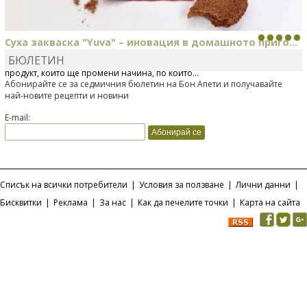
Суха закваска "Yuva" – иновация в домашното приго...
БЮЛЕТИН
Отскоро Лесафр България стартира предлагането на изцяло нов
продукт, който ще промени начина, по който...
Абонирайте се за седмичния бюлетин на Бон Апети и получавайте
най-новите рецепти и новини
E-mail:
Списък на всички потребители
|
Условия за ползване
|
Лични данни
|
Бисквитки
|
Реклама
|
За нас
|
Как да печелите точки
|
Карта на сайта