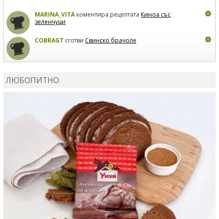
MARINA_VITA
коментира рецептата
Киноа със
зеленчуци
COBRAGT
сготви
Свинско брачоле
EVTEDI
сготви
Печени свински ребра
ЛЮБОПИТНО
DANKOLOVA
сготви
Фокача със синьо сирене, лук и
орехи